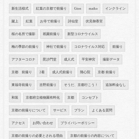
新生活様式
紅葉の京都で前撮り
Gion
maiko
インクライン
蹴上
紅葉
お寺で前撮り
詩仙堂
伏見御香宮
桜の名所で撮影
祇園前撮り
新型コロナウイルス
梅の季節の前撮り
神社で前撮り
コロナウイルス対応
前撮り
アフターコロナ
毘沙門堂
成人式
平安神宮
撮影データ
京都 前撮り
2着
成人式前撮り
隋心院
京都 前撮り
東福寺前撮り
吉野前撮り
そうだ、京都行こう！
追加料金なし
和装
京都府立植物園有料化
京都
コンセプト
京都の前撮りについて
サービス
プラン
よくある質問
アクセス
お問い合わせ
プライバシーポリシー
京都の前撮りの必要とされる理由
京都の前撮りの内容について