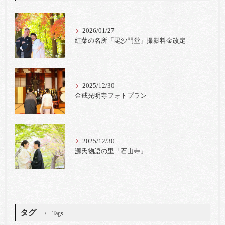
2026/01/27
紅葉の名所「毘沙門堂」撮影料金改定
2025/12/30
金戒光明寺フォトプラン
2025/12/30
源氏物語の里「石山寺」
タグ
Tags