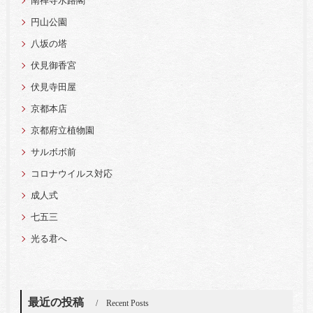
南禅寺水路閣
円山公園
八坂の塔
伏見御香宮
伏見寺田屋
京都本店
京都府立植物園
サルボボ前
コロナウイルス対応
成人式
七五三
光る君へ
最近の投稿
Recent Posts