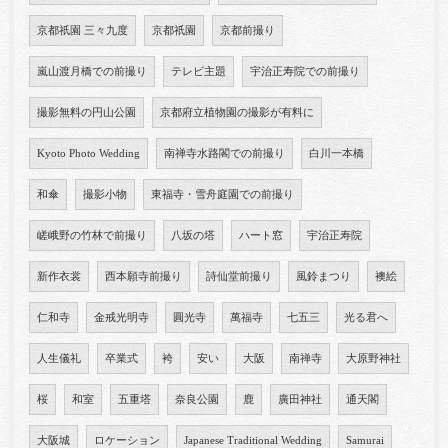
京都祇園 三々九度
京都祇園
京都前撮り
嵐山渡月橋での前撮り
テレビ主題
宇治正寿院での前撮り
撮影無料の円山公園
京都府立植物園の撮影が有料に
Kyoto Photo Wedding
南禅寺水路閣での前撮り
白川一本橋
和傘
撮影小物
東福寺・雪舟庭園での前撮り
嵯峨野の竹林で前撮り
八坂の塔
ハート窓
宇治正寿院
新作衣裳
西本願寺前撮り
詩仙堂前撮り
風鈴まつり
襖絵
仁和寺
金戒光明寺
圓光寺
萬福寺
七五三
光る君へ
人生儀礼
卒業式
袴
安い
大阪
南禅寺
大原野神社
桜
和室
五重塔
奈良公園
鹿
廣田神社
通天閣
大阪城
ロケーション
Japanese Traditional Wedding
Samurai