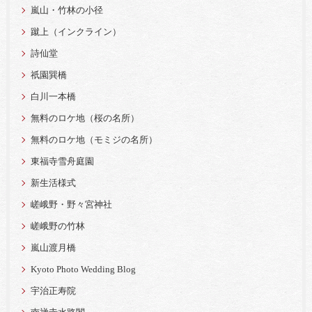
嵐山・竹林の小径
蹴上（インクライン）
詩仙堂
祇園巽橋
白川一本橋
無料のロケ地（桜の名所）
無料のロケ地（モミジの名所）
東福寺雪舟庭園
新生活様式
嵯峨野・野々宮神社
嵯峨野の竹林
嵐山渡月橋
Kyoto Photo Wedding Blog
宇治正寿院