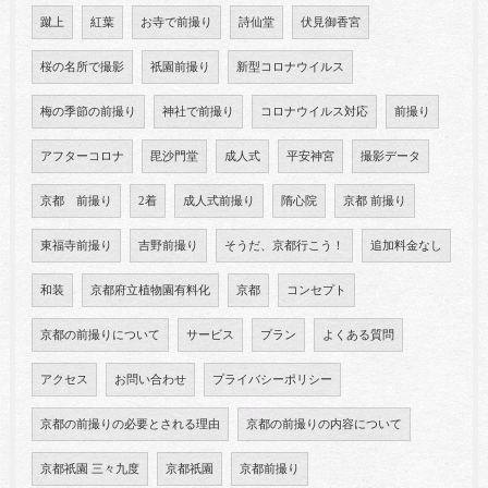
蹴上
紅葉
お寺で前撮り
詩仙堂
伏見御香宮
桜の名所で撮影
祇園前撮り
新型コロナウイルス
梅の季節の前撮り
神社で前撮り
コロナウイルス対応
前撮り
アフターコロナ
毘沙門堂
成人式
平安神宮
撮影データ
京都 前撮り
2着
成人式前撮り
隋心院
京都 前撮り
東福寺前撮り
吉野前撮り
そうだ、京都行こう！
追加料金なし
和装
京都府立植物園有料化
京都
コンセプト
京都の前撮りについて
サービス
プラン
よくある質問
アクセス
お問い合わせ
プライバシーポリシー
京都の前撮りの必要とされる理由
京都の前撮りの内容について
京都祇園 三々九度
京都祇園
京都前撮り