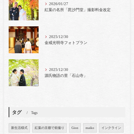
2026/01/27
紅葉の名所「毘沙門堂」撮影料金改定
2025/12/30
金戒光明寺フォトプラン
2025/12/30
源氏物語の里「石山寺」
タグ
Tags
新生活様式
紅葉の京都で前撮り
Gion
maiko
インクライン