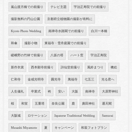
嵐山渡月橋での前撮り
テレビ主題
宇治正寿院での前撮り
撮影無料の円山公園
京都府立植物園の撮影が有料に
Kyoto Photo Wedding
南禅寺水路閣での前撮り
白川一本橋
和傘
撮影小物
東福寺・雪舟庭園での前撮り
嵯峨野の竹林で前撮り
八坂の塔
ハート窓
宇治正寿院
新作衣裳
西本願寺前撮り
詩仙堂前撮り
風鈴まつり
襖絵
仁和寺
金戒光明寺
圓光寺
萬福寺
七五三
光る君へ
人生儀礼
卒業式
袴
安い
大阪
南禅寺
大原野神社
桜
和室
五重塔
奈良公園
鹿
廣田神社
通天閣
大阪城
ロケーション
Japanese Traditional Wedding
Samurai
Musashi Miyamoto
夏
キャンペーン
和装フォトプラン