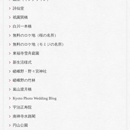
詩仙堂
祇園巽橋
白川一本橋
無料のロケ地（桜の名所）
無料のロケ地（モミジの名所）
東福寺雪舟庭園
新生活様式
嵯峨野・野々宮神社
嵯峨野の竹林
嵐山渡月橋
Kyoto Photo Wedding Blog
宇治正寿院
南禅寺水路閣
円山公園