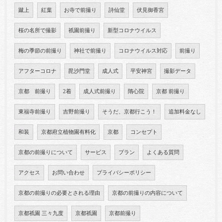
蹴上
紅葉
お寺で前撮り
詩仙堂
伏見御香宮
桜の名所で撮影
祇園前撮り
新型コロナウイルス
梅の季節の前撮り
神社で前撮り
コロナウイルス対応
前撮り
アフターコロナ
毘沙門堂
成人式
平安神宮
撮影データ
京都 前撮り
2着
成人式前撮り
隋心院
京都 前撮り
東福寺前撮り
吉野前撮り
そうだ、京都行こう！
追加料金なし
和装
京都府立植物園有料化
京都
コンセプト
京都の前撮りについて
サービス
プラン
よくある質問
アクセス
お問い合わせ
プライバシーポリシー
京都の前撮りの必要とされる理由
京都の前撮りの内容について
京都祇園 三々九度
京都祇園
京都前撮り