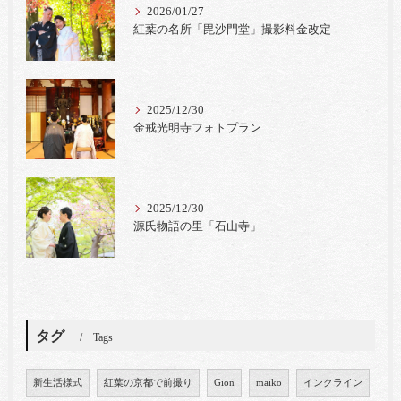
2026/01/27
紅葉の名所「毘沙門堂」撮影料金改定
2025/12/30
金戒光明寺フォトプラン
2025/12/30
源氏物語の里「石山寺」
タグ
Tags
新生活様式
紅葉の京都で前撮り
Gion
maiko
インクライン