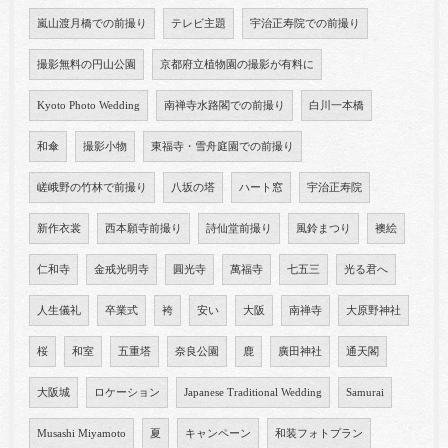
嵐山渡月橋での前撮り
テレビ主題
宇治正寿院での前撮り
撮影無料の円山公園
京都府立植物園の撮影が有料に
Kyoto Photo Wedding
南禅寺水路閣での前撮り
白川一本橋
和傘
撮影小物
東福寺・雪舟庭園での前撮り
嵯峨野の竹林で前撮り
八坂の塔
ハート窓
宇治正寿院
新作衣裳
西本願寺前撮り
詩仙堂前撮り
風鈴まつり
襖絵
仁和寺
金戒光明寺
圓光寺
萬福寺
七五三
光る君へ
人生儀礼
卒業式
袴
安い
大阪
南禅寺
大原野神社
桜
和室
五重塔
奈良公園
鹿
廣田神社
通天閣
大阪城
ロケーション
Japanese Traditional Wedding
Samurai
Musashi Miyamoto
夏
キャンペーン
和装フォトプラン