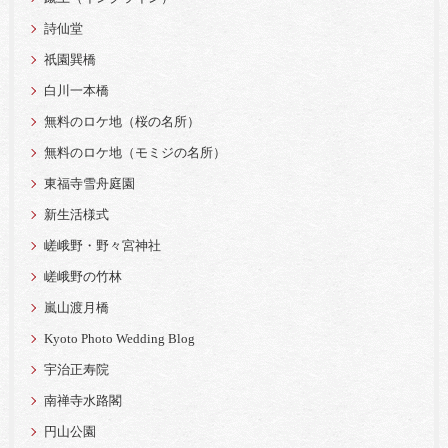
詩仙堂
祇園巽橋
白川一本橋
無料のロケ地（桜の名所）
無料のロケ地（モミジの名所）
東福寺雪舟庭園
新生活様式
嵯峨野・野々宮神社
嵯峨野の竹林
嵐山渡月橋
Kyoto Photo Wedding Blog
宇治正寿院
南禅寺水路閣
円山公園