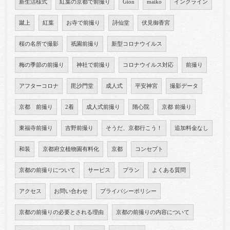
新生活様式
紅葉の京都で前撮り
Gion
maiko
インクライン
蹴上
紅葉
お寺で前撮り
詩仙堂
伏見御香宮
桜の名所で撮影
祇園前撮り
新型コロナウイルス
梅の季節の前撮り
神社で前撮り
コロナウイルス対応
前撮り
アフターコロナ
毘沙門堂
成人式
平安神宮
撮影データ
京都 前撮り
2着
成人式前撮り
隋心院
京都 前撮り
東福寺前撮り
吉野前撮り
そうだ、京都行こう！
追加料金なし
和装
京都府立植物園有料化
京都
コンセプト
京都の前撮りについて
サービス
プラン
よくある質問
アクセス
お問い合わせ
プライバシーポリシー
京都の前撮りの必要とされる理由
京都の前撮りの内容について