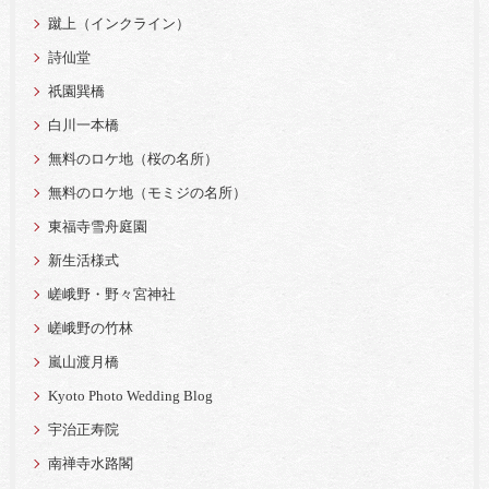
蹴上（インクライン）
詩仙堂
祇園巽橋
白川一本橋
無料のロケ地（桜の名所）
無料のロケ地（モミジの名所）
東福寺雪舟庭園
新生活様式
嵯峨野・野々宮神社
嵯峨野の竹林
嵐山渡月橋
Kyoto Photo Wedding Blog
宇治正寿院
南禅寺水路閣