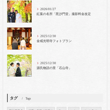
2026/01/27
紅葉の名所「毘沙門堂」撮影料金改定
2025/12/30
金戒光明寺フォトプラン
2025/12/30
源氏物語の里「石山寺」
タグ
Tags