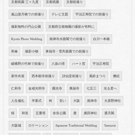
京都祇園 三々九度
京都祇園
京都前撮り
嵐山渡月橋での前撮り
テレビ主題
宇治正寿院での前撮り
撮影無料の円山公園
京都府立植物園の撮影が有料に
Kyoto Photo Wedding
南禅寺水路閣での前撮り
白川一本橋
和傘
撮影小物
東福寺・雪舟庭園での前撮り
嵯峨野の竹林で前撮り
八坂の塔
ハート窓
宇治正寿院
新作衣裳
西本願寺前撮り
詩仙堂前撮り
風鈴まつり
襖絵
仁和寺
金戒光明寺
圓光寺
萬福寺
七五三
光る君へ
人生儀礼
卒業式
袴
安い
大阪
南禅寺
大原野神社
桜
和室
五重塔
奈良公園
鹿
廣田神社
通天閣
大阪城
ロケーション
Japanese Traditional Wedding
Samurai