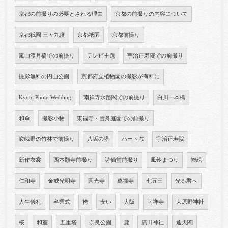
京都の前撮りの必要とされる理由
京都の前撮りの内容について
京都祇園 三々九度
京都祇園
京都前撮り
嵐山渡月橋での前撮り
テレビ主題
宇治正寿院での前撮り
撮影無料の円山公園
京都府立植物園の撮影が有料に
Kyoto Photo Wedding
南禅寺水路閣での前撮り
白川一本橋
和傘
撮影小物
東福寺・雪舟庭園での前撮り
嵯峨野の竹林で前撮り
八坂の塔
ハート窓
宇治正寿院
新作衣裳
西本願寺前撮り
詩仙堂前撮り
風鈴まつり
襖絵
仁和寺
金戒光明寺
圓光寺
萬福寺
七五三
光る君へ
人生儀礼
卒業式
袴
安い
大阪
南禅寺
大原野神社
桜
和室
五重塔
奈良公園
鹿
廣田神社
通天閣