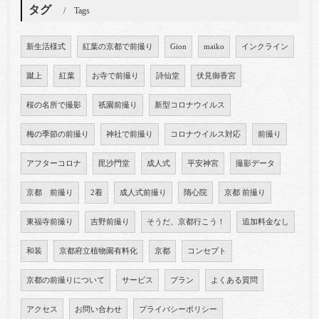
タグ
Tags
新生活様式
紅葉の京都で前撮り
Gion
maiko
インクライン
蹴上
紅葉
お寺で前撮り
詩仙堂
伏見御香宮
桜の名所で撮影
祇園前撮り
新型コロナウイルス
梅の季節の前撮り
神社で前撮り
コロナウイルス対応
前撮り
アフターコロナ
毘沙門堂
成人式
平安神宮
撮影データ
京都 前撮り
2着
成人式前撮り
隋心院
京都 前撮り
東福寺前撮り
吉野前撮り
そうだ、京都行こう！
追加料金なし
和装
京都府立植物園有料化
京都
コンセプト
京都の前撮りについて
サービス
プラン
よくある質問
アクセス
お問い合わせ
プライバシーポリシー