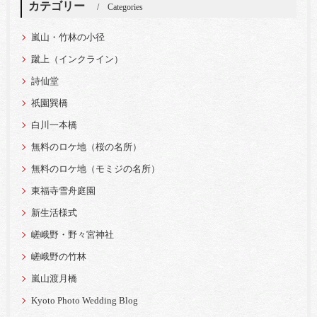
カテゴリー
Categories
嵐山・竹林の小径
蹴上（インクライン）
詩仙堂
祇園巽橋
白川一本橋
無料のロケ地（桜の名所）
無料のロケ地（モミジの名所）
東福寺雪舟庭園
新生活様式
嵯峨野・野々宮神社
嵯峨野の竹林
嵐山渡月橋
Kyoto Photo Wedding Blog