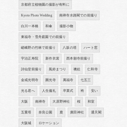
京都府立植物園の撮影が有料に
Kyoto Photo Wedding
南禅寺水路閣での前撮り
白川一本橋
和傘
撮影小物
東福寺・雪舟庭園での前撮り
嵯峨野の竹林で前撮り
八坂の塔
ハート窓
宇治正寿院
新作衣裳
西本願寺前撮り
詩仙堂前撮り
風鈴まつり
襖絵
仁和寺
金戒光明寺
圓光寺
萬福寺
七五三
光る君へ
人生儀礼
卒業式
袴
安い
大阪
南禅寺
大原野神社
桜
和室
五重塔
奈良公園
鹿
廣田神社
通天閣
大阪城
ロケーション