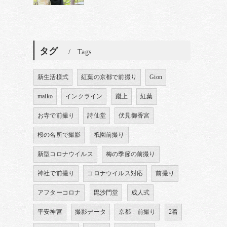
タグ
Tags
新生活様式
紅葉の京都で前撮り
Gion
maiko
インクライン
蹴上
紅葉
お寺で前撮り
詩仙堂
伏見御香宮
桜の名所で撮影
祇園前撮り
新型コロナウイルス
梅の季節の前撮り
神社で前撮り
コロナウイルス対応
前撮り
アフターコロナ
毘沙門堂
成人式
平安神宮
撮影データ
京都 前撮り
2着