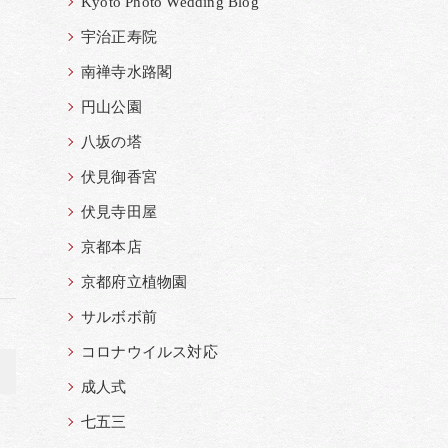
Kyoto Photo Wedding Blog
宇治正寿院
南禅寺水路閣
円山公園
八坂の塔
伏見御香宮
伏見寺田屋
京都本店
京都府立植物園
サルボボ前
コロナウイルス対応
>
成人式
七五三