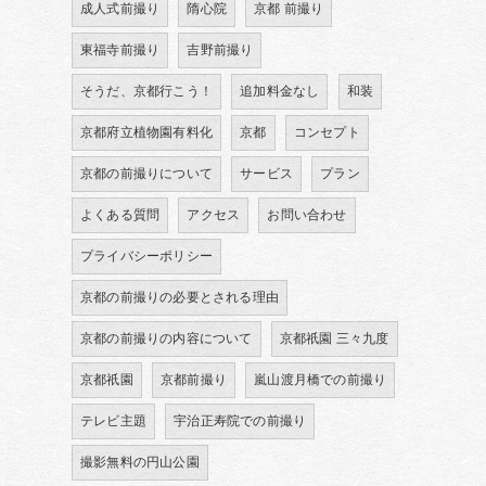
成人式前撮り
隋心院
京都 前撮り
東福寺前撮り
吉野前撮り
そうだ、京都行こう！
追加料金なし
和装
京都府立植物園有料化
京都
コンセプト
京都の前撮りについて
サービス
プラン
よくある質問
アクセス
お問い合わせ
プライバシーポリシー
京都の前撮りの必要とされる理由
京都の前撮りの内容について
京都祇園 三々九度
京都祇園
京都前撮り
嵐山渡月橋での前撮り
テレビ主題
宇治正寿院での前撮り
撮影無料の円山公園