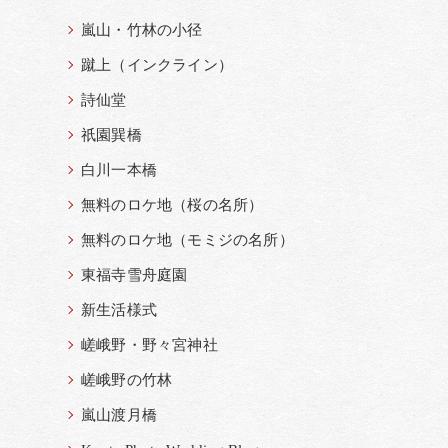
嵐山・竹林の小径
蹴上（インクライン）
詩仙堂
祇園巽橋
白川一本橋
無料のロケ地（桜の名所）
無料のロケ地（モミジの名所）
東福寺雪舟庭園
新生活様式
嵯峨野・野々宮神社
嵯峨野の竹林
嵐山渡月橋