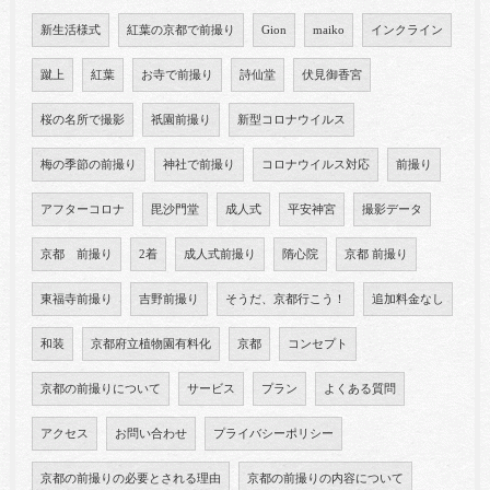
新生活様式
紅葉の京都で前撮り
Gion
maiko
インクライン
蹴上
紅葉
お寺で前撮り
詩仙堂
伏見御香宮
桜の名所で撮影
祇園前撮り
新型コロナウイルス
梅の季節の前撮り
神社で前撮り
コロナウイルス対応
前撮り
アフターコロナ
毘沙門堂
成人式
平安神宮
撮影データ
京都 前撮り
2着
成人式前撮り
隋心院
京都 前撮り
東福寺前撮り
吉野前撮り
そうだ、京都行こう！
追加料金なし
和装
京都府立植物園有料化
京都
コンセプト
京都の前撮りについて
サービス
プラン
よくある質問
アクセス
お問い合わせ
プライバシーポリシー
京都の前撮りの必要とされる理由
京都の前撮りの内容について