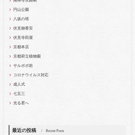
南禅寺水路閣
円山公園
八坂の塔
伏見御香宮
伏見寺田屋
京都本店
京都府立植物園
サルボボ前
コロナウイルス対応
成人式
七五三
光る君へ
最近の投稿
Recent Posts