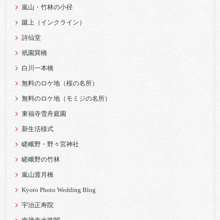
嵐山・竹林の小径
蹴上（インクライン）
詩仙堂
祇園巽橋
白川一本橋
無料のロケ地（桜の名所）
無料のロケ地（モミジの名所）
東福寺雪舟庭園
新生活様式
嵯峨野・野々宮神社
嵯峨野の竹林
嵐山渡月橋
Kyoto Photo Wedding Blog
宇治正寿院