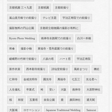
京都祇園 三々九度
京都祇園
京都前撮り
嵐山渡月橋での前撮り
テレビ主題
宇治正寿院での前撮り
撮影無料の円山公園
京都府立植物園の撮影が有料に
Kyoto Photo Wedding
南禅寺水路閣での前撮り
白川一本橋
和傘
撮影小物
東福寺・雪舟庭園での前撮り
嵯峨野の竹林で前撮り
八坂の塔
ハート窓
宇治正寿院
新作衣裳
西本願寺前撮り
詩仙堂前撮り
風鈴まつり
襖絵
仁和寺
金戒光明寺
圓光寺
萬福寺
七五三
光る君へ
人生儀礼
卒業式
袴
安い
大阪
南禅寺
大原野神社
桜
和室
五重塔
奈良公園
鹿
廣田神社
通天閣
大阪城
ロケーション
Japanese Traditional Wedding
Samurai