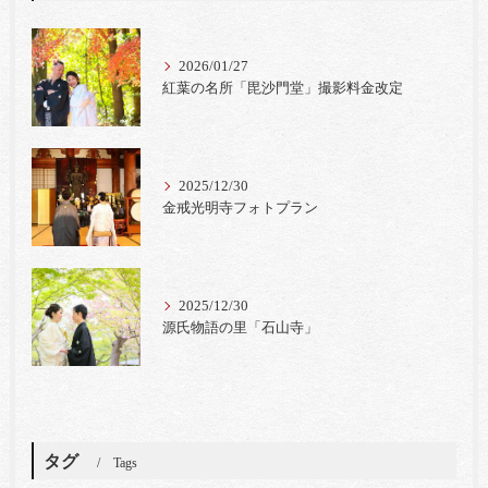
2026/01/27
紅葉の名所「毘沙門堂」撮影料金改定
2025/12/30
金戒光明寺フォトプラン
2025/12/30
源氏物語の里「石山寺」
タグ
Tags