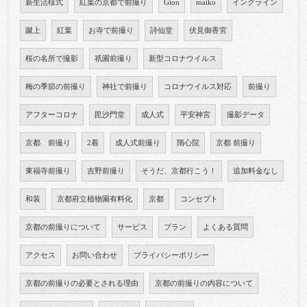
新生活様式
紅葉の京都で前撮り
Gion
maiko
インクライン
蹴上
紅葉
お寺で前撮り
詩仙堂
伏見御香宮
桜の名所で撮影
祇園前撮り
新型コロナウイルス
梅の季節の前撮り
神社で前撮り
コロナウイルス対応
前撮り
アフターコロナ
毘沙門堂
成人式
平安神宮
撮影データ
京都 前撮り
2着
成人式前撮り
隋心院
京都 前撮り
東福寺前撮り
吉野前撮り
そうだ、京都行こう！
追加料金なし
和装
京都府立植物園有料化
京都
コンセプト
京都の前撮りについて
サービス
プラン
よくある質問
アクセス
お問い合わせ
プライバシーポリシー
京都の前撮りの必要とされる理由
京都の前撮りの内容について