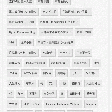
京都祇園 三々九度
京都祇園
京都前撮り
嵐山渡月橋での前撮り
テレビ主題
宇治正寿院での前撮り
撮影無料の円山公園
京都府立植物園の撮影が有料に
Kyoto Photo Wedding
南禅寺水路閣での前撮り
白川一本橋
和傘
撮影小物
東福寺・雪舟庭園での前撮り
嵯峨野の竹林で前撮り
八坂の塔
ハート窓
宇治正寿院
新作衣裳
西本願寺前撮り
詩仙堂前撮り
風鈴まつり
襖絵
仁和寺
金戒光明寺
圓光寺
萬福寺
七五三
光る君へ
人生儀礼
卒業式
袴
安い
大阪
南禅寺
大原野神社
桜
和室
五重塔
奈良公園
鹿
廣田神社
通天閣
大阪城
ロケーション
Japanese Traditional Wedding
Samurai