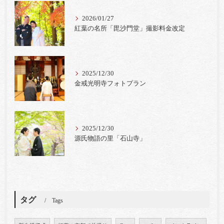
2026/01/27
紅葉の名所「毘沙門堂」撮影料金改定
2025/12/30
金戒光明寺フォトプラン
2025/12/30
源氏物語の里「石山寺」
タグ
Tags