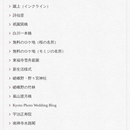
蹴上（インクライン）
詩仙堂
祇園巽橋
白川一本橋
無料のロケ地（桜の名所）
無料のロケ地（モミジの名所）
東福寺雪舟庭園
新生活様式
嵯峨野・野々宮神社
嵯峨野の竹林
嵐山渡月橋
Kyoto Photo Wedding Blog
宇治正寿院
南禅寺水路閣