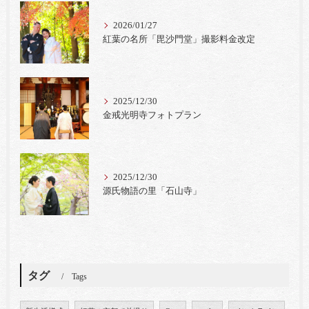
2026/01/27
紅葉の名所「毘沙門堂」撮影料金改定
2025/12/30
金戒光明寺フォトプラン
2025/12/30
源氏物語の里「石山寺」
タグ
Tags