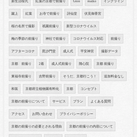
新生活様式
紅葉の京都で前撮り
Gion
maiko
インクライン
蹴上
紅葉
お寺で前撮り
詩仙堂
伏見御香宮
桜の名所で撮影
祇園前撮り
新型コロナウイルス
梅の季節の前撮り
神社で前撮り
コロナウイルス対応
前撮り
アフターコロナ
毘沙門堂
成人式
平安神宮
撮影データ
京都 前撮り
2着
成人式前撮り
隋心院
京都 前撮り
東福寺前撮り
吉野前撮り
そうだ、京都行こう！
追加料金なし
和装
京都府立植物園有料化
京都
コンセプト
京都の前撮りについて
サービス
プラン
よくある質問
アクセス
お問い合わせ
プライバシーポリシー
京都の前撮りの必要とされる理由
京都の前撮りの内容について