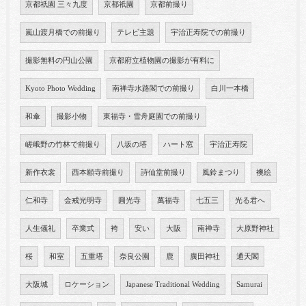
京都祇園 三々九度
京都祇園
京都前撮り
嵐山渡月橋での前撮り
テレビ主題
宇治正寿院での前撮り
撮影無料の円山公園
京都府立植物園の撮影が有料に
Kyoto Photo Wedding
南禅寺水路閣での前撮り
白川一本橋
和傘
撮影小物
東福寺・雪舟庭園での前撮り
嵯峨野の竹林で前撮り
八坂の塔
ハート窓
宇治正寿院
新作衣裳
西本願寺前撮り
詩仙堂前撮り
風鈴まつり
襖絵
仁和寺
金戒光明寺
圓光寺
萬福寺
七五三
光る君へ
人生儀礼
卒業式
袴
安い
大阪
南禅寺
大原野神社
桜
和室
五重塔
奈良公園
鹿
廣田神社
通天閣
大阪城
ロケーション
Japanese Traditional Wedding
Samurai