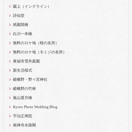
蹴上（インクライン）
詩仙堂
祇園巽橋
白川一本橋
無料のロケ地（桜の名所）
無料のロケ地（モミジの名所）
東福寺雪舟庭園
新生活様式
嵯峨野・野々宮神社
嵯峨野の竹林
嵐山渡月橋
Kyoto Photo Wedding Blog
宇治正寿院
南禅寺水路閣