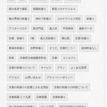
桜の名所で撮影
祇園前撮り
新型コロナウイルス
梅の季節の前撮り
神社で前撮り
コロナウイルス対応
前撮り
アフターコロナ
毘沙門堂
成人式
平安神宮
撮影データ
京都 前撮り
2着
成人式前撮り
隋心院
京都 前撮り
東福寺前撮り
吉野前撮り
そうだ、京都行こう！
追加料金なし
和装
京都府立植物園有料化
京都
コンセプト
京都の前撮りについて
サービス
プラン
よくある質問
アクセス
お問い合わせ
プライバシーポリシー
京都の前撮りの必要とされる理由
京都の前撮りの内容について
京都祇園 三々九度
京都祇園
京都前撮り
嵐山渡月橋での前撮り
テレビ主題
宇治正寿院での前撮り