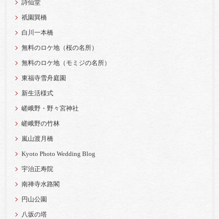
詩仙堂
祇園巽橋
白川一本橋
無料のロケ地（桜の名所）
無料のロケ地（モミジの名所）
東福寺雪舟庭園
新生活様式
嵯峨野・野々宮神社
嵯峨野の竹林
嵐山渡月橋
Kyoto Photo Wedding Blog
宇治正寿院
南禅寺水路閣
円山公園
八坂の塔