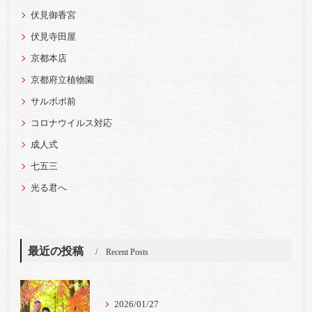
伏見御香宮
伏見寺田屋
京都本店
京都府立植物園
サルボボ前
コロナウイルス対応
成人式
七五三
光る君へ
最近の投稿
Recent Posts
2026/01/27