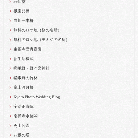
詩仙堂
祇園巽橋
白川一本橋
無料のロケ地（桜の名所）
無料のロケ地（モミジの名所）
東福寺雪舟庭園
新生活様式
嵯峨野・野々宮神社
嵯峨野の竹林
嵐山渡月橋
Kyoto Photo Wedding Blog
宇治正寿院
南禅寺水路閣
円山公園
八坂の塔