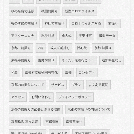
桜の名所で撮影
祇園前撮り
新型コロナウイルス
梅の季節の前撮り
神社で前撮り
コロナウイルス対応
前撮り
アフターコロナ
毘沙門堂
成人式
平安神宮
撮影データ
京都 前撮り
2着
成人式前撮り
隋心院
京都 前撮り
東福寺前撮り
吉野前撮り
そうだ、京都行こう！
追加料金なし
和装
京都府立植物園有料化
京都
コンセプト
京都の前撮りについて
サービス
プラン
よくある質問
アクセス
お問い合わせ
プライバシーポリシー
京都の前撮りの必要とされる理由
京都の前撮りの内容について
京都祇園 三々九度
京都祇園
京都前撮り
嵐山渡月橋での前撮り
テレビ主題
宇治正寿院での前撮り