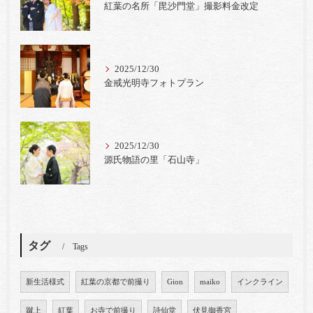
紅葉の名所「毘沙門堂」撮影料金改定
2025/12/30
金戒光明寺フォトプラン
2025/12/30
源氏物語の里「石山寺」
タグ
Tags
新生活様式
紅葉の京都で前撮り
Gion
maiko
インクライン
蹴上
紅葉
お寺で前撮り
詩仙堂
伏見御香宮