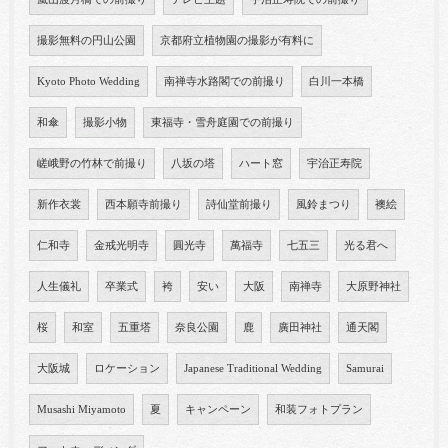
撮影無料の円山公園
京都府立植物園の撮影が有料に
Kyoto Photo Wedding
南禅寺水路閣での前撮り
白川一本橋
和傘
撮影小物
東福寺・雪舟庭園での前撮り
嵯峨野の竹林で前撮り
八坂の塔
ハート窓
宇治正寿院
新作衣裳
西本願寺前撮り
詩仙堂前撮り
風鈴まつり
襖絵
仁和寺
金戒光明寺
圓光寺
萬福寺
七五三
光る君へ
人生儀礼
卒業式
袴
安い
大阪
南禅寺
大原野神社
桜
和室
五重塔
奈良公園
鹿
廣田神社
通天閣
大阪城
ロケーション
Japanese Traditional Wedding
Samurai
Musashi Miyamoto
夏
キャンペーン
和装フォトプラン