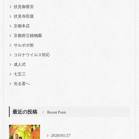
伏見御香宮
伏見寺田屋
京都本店
京都府立植物園
サルボボ前
コロナウイルス対応
成人式
七五三
光る君へ
最近の投稿
Recent Posts
2026/01/27