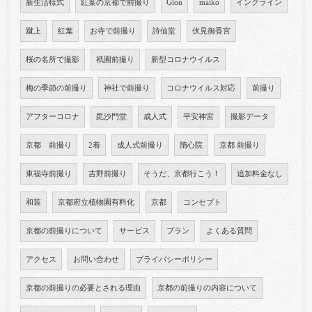
新生活様式
紅葉の京都で前撮り
Gion
maiko
インクライン
蹴上
紅葉
お寺で前撮り
詩仙堂
伏見御香宮
桜の名所で撮影
祇園前撮り
新型コロナウイルス
梅の季節の前撮り
神社で前撮り
コロナウイルス対応
前撮り
アフターコロナ
毘沙門堂
成人式
平安神宮
撮影データ
京都 前撮り
2着
成人式前撮り
隋心院
京都 前撮り
東福寺前撮り
吉野前撮り
そうだ、京都行こう！
追加料金なし
和装
京都府立植物園有料化
京都
コンセプト
京都の前撮りについて
サービス
プラン
よくある質問
アクセス
お問い合わせ
プライバシーポリシー
京都の前撮りの必要とされる理由
京都の前撮りの内容について