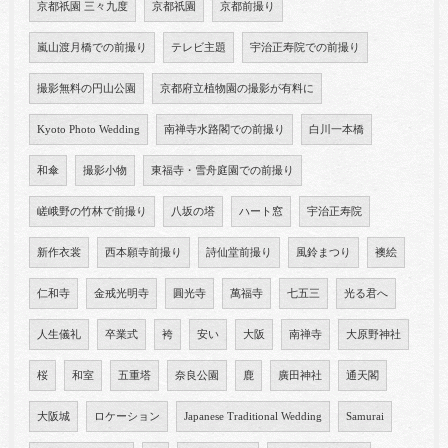
京都祇園 三々九度
京都祇園
京都前撮り
嵐山渡月橋での前撮り
テレビ主題
宇治正寿院での前撮り
撮影無料の円山公園
京都府立植物園の撮影が有料に
Kyoto Photo Wedding
南禅寺水路閣での前撮り
白川一本橋
和傘
撮影小物
東福寺・雪舟庭園での前撮り
嵯峨野の竹林で前撮り
八坂の塔
ハート窓
宇治正寿院
新作衣裳
西本願寺前撮り
詩仙堂前撮り
風鈴まつり
襖絵
仁和寺
金戒光明寺
圓光寺
萬福寺
七五三
光る君へ
人生儀礼
卒業式
袴
安い
大阪
南禅寺
大原野神社
桜
和室
五重塔
奈良公園
鹿
廣田神社
通天閣
大阪城
ロケーション
Japanese Traditional Wedding
Samurai