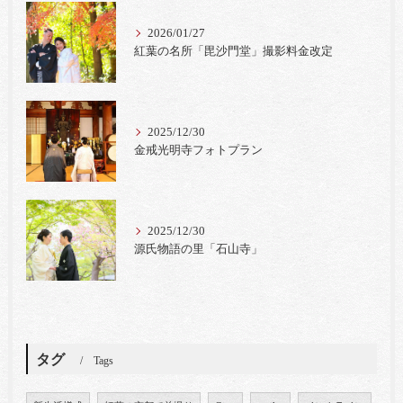
2026/01/27
紅葉の名所「毘沙門堂」撮影料金改定
2025/12/30
金戒光明寺フォトプラン
2025/12/30
源氏物語の里「石山寺」
タグ
Tags