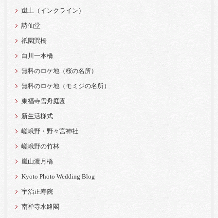
蹴上（インクライン）
詩仙堂
祇園巽橋
白川一本橋
無料のロケ地（桜の名所）
無料のロケ地（モミジの名所）
東福寺雪舟庭園
新生活様式
嵯峨野・野々宮神社
嵯峨野の竹林
嵐山渡月橋
Kyoto Photo Wedding Blog
宇治正寿院
南禅寺水路閣