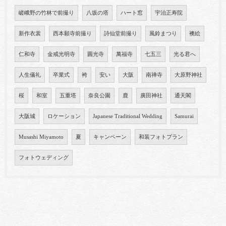
嵯峨野の竹林で前撮り
八坂の塔
ハート窓
宇治正寿院
新作衣裳
西本願寺前撮り
詩仙堂前撮り
風鈴まつり
襖絵
仁和寺
金戒光明寺
圓光寺
萬福寺
七五三
光る君へ
人生儀礼
卒業式
袴
安い
大阪
南禅寺
大原野神社
桜
和室
五重塔
奈良公園
鹿
廣田神社
通天閣
大阪城
ロケーション
Japanese Traditional Wedding
Samurai
Musashi Miyamoto
夏
キャンペーン
和装フォトプラン
フォトウェディング