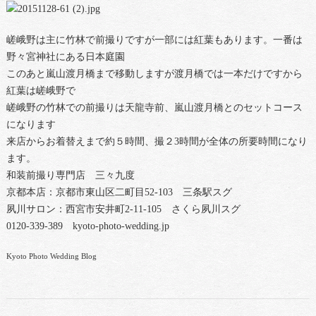
嵯峨野は主に竹林で前撮りですが一部には紅葉もあります。一番は
野々宮神社にある日本庭園
このあと嵐山渡月橋まで移動しますが渡月橋では一本だけですから
紅葉は嵯峨野で
嵯峨野の竹林での前撮りは天龍寺前、嵐山渡月橋とのセットコース
になります
来店からお着替えまで約５時間、撮２3時間が全体の所要時間になり
ます。
和装前撮り専門店 三々九度
京都本店：京都市東山区二町目52-103 三条駅スグ
夙川サロン：西宮市安井町2-11-105 さくら夙川スグ
0120-339-389 kyoto-photo-wedding.jp
Kyoto Photo Wedding Blog