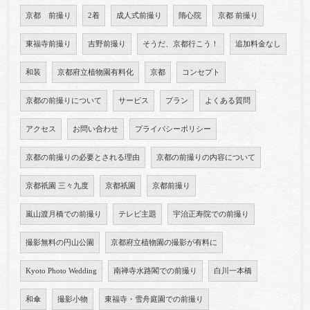
京都 前撮り
2着
成人式前撮り
隋心院
京都 前撮り
東福寺前撮り
吉野前撮り
そうだ、京都行こう！
追加料金なし
和装
京都府立植物園有料化
京都
コンセプト
京都の前撮りについて
サービス
プラン
よくある質問
アクセス
お問い合わせ
プライバシーポリシー
京都の前撮りの必要とされる理由
京都の前撮りの内容について
京都祇園 三々九度
京都祇園
京都前撮り
嵐山渡月橋での前撮り
テレビ主題
宇治正寿院での前撮り
撮影無料の円山公園
京都府立植物園の撮影が有料に
Kyoto Photo Wedding
南禅寺水路閣での前撮り
白川一本橋
和傘
撮影小物
東福寺・雪舟庭園での前撮り