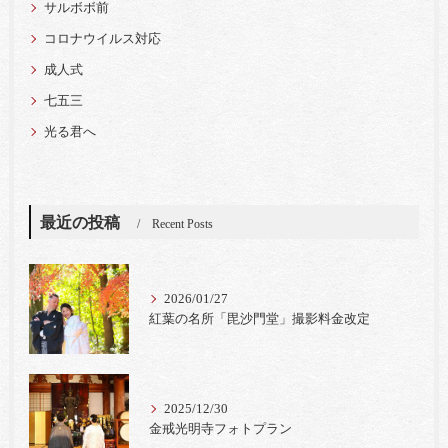
サルボボ前
コロナウイルス対応
成人式
七五三
光る君へ
最近の投稿
Recent Posts
2026/01/27
紅葉の名所「毘沙門堂」撮影料金改定
2025/12/30
金戒光明寺フォトプラン