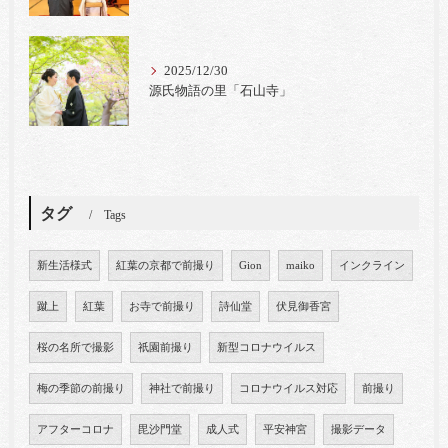
2025/12/30
源氏物語の里「石山寺」
タグ
Tags
新生活様式
紅葉の京都で前撮り
Gion
maiko
インクライン
蹴上
紅葉
お寺で前撮り
詩仙堂
伏見御香宮
桜の名所で撮影
祇園前撮り
新型コロナウイルス
梅の季節の前撮り
神社で前撮り
コロナウイルス対応
前撮り
アフターコロナ
毘沙門堂
成人式
平安神宮
撮影データ