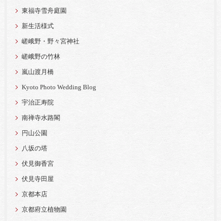
東福寺雪舟庭園
新生活様式
嵯峨野・野々宮神社
嵯峨野の竹林
嵐山渡月橋
Kyoto Photo Wedding Blog
宇治正寿院
南禅寺水路閣
円山公園
八坂の塔
伏見御香宮
伏見寺田屋
京都本店
京都府立植物園