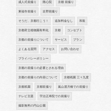
成人式前撮り
隋心院
京都 前撮り
東福寺前撮り
吉野前撮り
そうだ、京都行こう！
追加料金なし
和装
京都府立植物園有料化
京都
コンセプト
京都の前撮りについて
サービス
プラン
よくある質問
アクセス
お問い合わせ
プライバシーポリシー
京都の前撮りの必要とされる理由
京都の前撮りの内容について
京都祇園 三々九度
京都祇園
京都前撮り
嵐山渡月橋での前撮り
テレビ主題
宇治正寿院での前撮り
撮影無料の円山公園