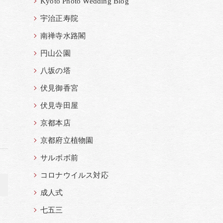
Kyoto Photo Wedding Blog
宇治正寿院
南禅寺水路閣
円山公園
八坂の塔
伏見御香宮
伏見寺田屋
京都本店
京都府立植物園
サルボボ前
コロナウイルス対応
>
成人式
七五三