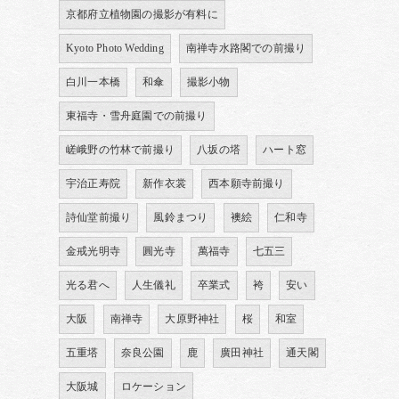
京都府立植物園の撮影が有料に
Kyoto Photo Wedding
南禅寺水路閣での前撮り
白川一本橋
和傘
撮影小物
東福寺・雪舟庭園での前撮り
嵯峨野の竹林で前撮り
八坂の塔
ハート窓
宇治正寿院
新作衣裳
西本願寺前撮り
詩仙堂前撮り
風鈴まつり
襖絵
仁和寺
金戒光明寺
圓光寺
萬福寺
七五三
光る君へ
人生儀礼
卒業式
袴
安い
大阪
南禅寺
大原野神社
桜
和室
五重塔
奈良公園
鹿
廣田神社
通天閣
大阪城
ロケーション