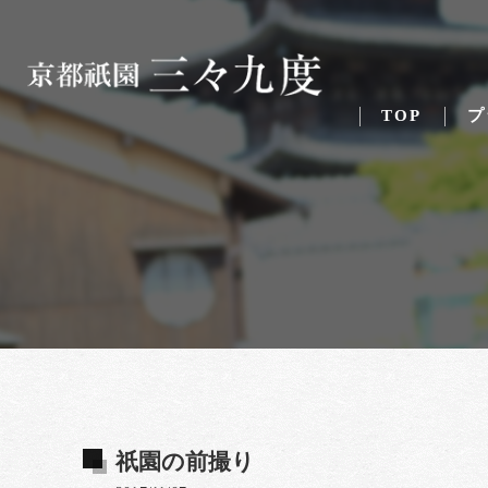
TOP
プ
祇園の前撮り