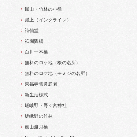
嵐山・竹林の小径
蹴上（インクライン）
詩仙堂
祇園巽橋
白川一本橋
無料のロケ地（桜の名所）
無料のロケ地（モミジの名所）
東福寺雪舟庭園
新生活様式
嵯峨野・野々宮神社
嵯峨野の竹林
嵐山渡月橋