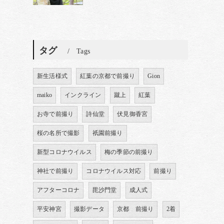
タグ
Tags
新生活様式
紅葉の京都で前撮り
Gion
maiko
インクライン
蹴上
紅葉
お寺で前撮り
詩仙堂
伏見御香宮
桜の名所で撮影
祇園前撮り
新型コロナウイルス
梅の季節の前撮り
神社で前撮り
コロナウイルス対応
前撮り
アフターコロナ
毘沙門堂
成人式
平安神宮
撮影データ
京都 前撮り
2着