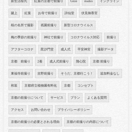
新生活様式
紅葉の京都で前撮り
Gion
maiko
インクライン
蹴上
紅葉
お寺で前撮り
詩仙堂
伏見御香宮
桜の名所で撮影
祇園前撮り
新型コロナウイルス
梅の季節の前撮り
神社で前撮り
コロナウイルス対応
前撮り
アフターコロナ
毘沙門堂
成人式
平安神宮
撮影データ
京都 前撮り
2着
成人式前撮り
隋心院
京都 前撮り
東福寺前撮り
吉野前撮り
そうだ、京都行こう！
追加料金なし
和装
京都府立植物園有料化
京都
コンセプト
京都の前撮りについて
サービス
プラン
よくある質問
アクセス
お問い合わせ
プライバシーポリシー
京都の前撮りの必要とされる理由
京都の前撮りの内容について