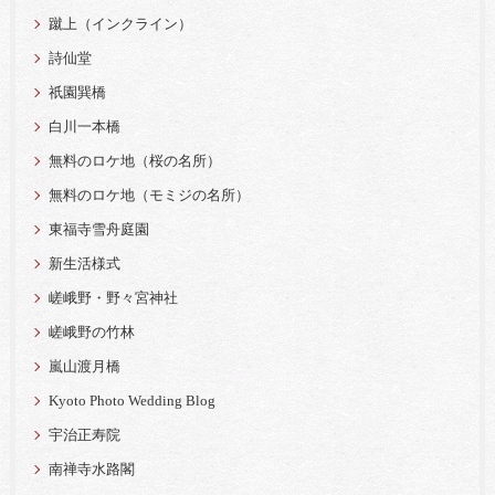
蹴上（インクライン）
詩仙堂
祇園巽橋
白川一本橋
無料のロケ地（桜の名所）
無料のロケ地（モミジの名所）
東福寺雪舟庭園
新生活様式
嵯峨野・野々宮神社
嵯峨野の竹林
嵐山渡月橋
Kyoto Photo Wedding Blog
宇治正寿院
南禅寺水路閣