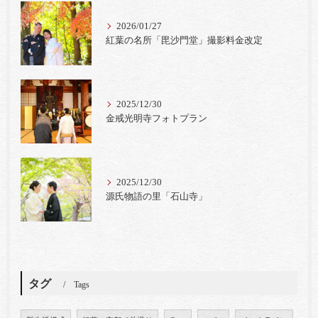
2026/01/27
紅葉の名所「毘沙門堂」撮影料金改定
2025/12/30
金戒光明寺フォトプラン
2025/12/30
源氏物語の里「石山寺」
タグ
Tags