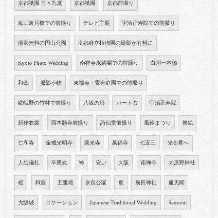
京都祇園 三々九度
京都祇園
京都前撮り
嵐山渡月橋での前撮り
テレビ主題
宇治正寿院での前撮り
撮影無料の円山公園
京都府立植物園の撮影が有料に
Kyoto Photo Wedding
南禅寺水路閣での前撮り
白川一本橋
和傘
撮影小物
東福寺・雪舟庭園での前撮り
嵯峨野の竹林で前撮り
八坂の塔
ハート窓
宇治正寿院
新作衣裳
西本願寺前撮り
詩仙堂前撮り
風鈴まつり
襖絵
仁和寺
金戒光明寺
圓光寺
萬福寺
七五三
光る君へ
人生儀礼
卒業式
袴
安い
大阪
南禅寺
大原野神社
桜
和室
五重塔
奈良公園
鹿
廣田神社
通天閣
大阪城
ロケーション
Japanese Traditional Wedding
Samurai