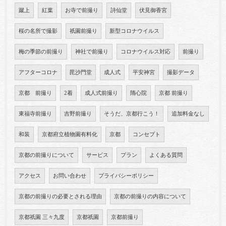
蹴上
紅葉
お寺で前撮り
詩仙堂
伏見御香宮
桜の名所で撮影
祇園前撮り
新型コロナウイルス
梅の季節の前撮り
神社で前撮り
コロナウイルス対応
前撮り
アフターコロナ
毘沙門堂
成人式
平安神宮
撮影データ
京都 前撮り
2着
成人式前撮り
隋心院
京都 前撮り
東福寺前撮り
吉野前撮り
そうだ、京都行こう！
追加料金なし
和装
京都府立植物園有料化
京都
コンセプト
京都の前撮りについて
サービス
プラン
よくある質問
アクセス
お問い合わせ
プライバシーポリシー
京都の前撮りの必要とされる理由
京都の前撮りの内容について
京都祇園 三々九度
京都祇園
京都前撮り