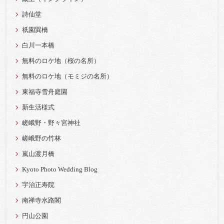
詩仙堂
祇園巽橋
白川一本橋
無料のロケ地（桜の名所）
無料のロケ地（モミジの名所）
東福寺雪舟庭園
新生活様式
嵯峨野・野々宮神社
嵯峨野の竹林
嵐山渡月橋
Kyoto Photo Wedding Blog
宇治正寿院
南禅寺水路閣
円山公園