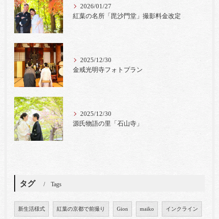
2026/01/27
紅葉の名所「毘沙門堂」撮影料金改定
2025/12/30
金戒光明寺フォトプラン
2025/12/30
源氏物語の里「石山寺」
タグ
Tags
新生活様式
紅葉の京都で前撮り
Gion
maiko
インクライン