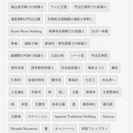
嵐山渡月橋での前撮り
テレビ主題
宇治正寿院での前撮り
撮影無料の円山公園
京都府立植物園の撮影が有料に
Kyoto Photo Wedding
南禅寺水路閣での前撮り
白川一本橋
和傘
撮影小物
東福寺・雪舟庭園での前撮り
嵯峨野の竹林で前撮り
八坂の塔
ハート窓
宇治正寿院
新作衣裳
西本願寺前撮り
詩仙堂前撮り
風鈴まつり
襖絵
仁和寺
金戒光明寺
圓光寺
萬福寺
七五三
光る君へ
人生儀礼
卒業式
袴
安い
大阪
南禅寺
大原野神社
桜
和室
五重塔
奈良公園
鹿
廣田神社
通天閣
大阪城
ロケーション
Japanese Traditional Wedding
Samurai
Musashi Miyamoto
夏
キャンペーン
和装フォトプラン