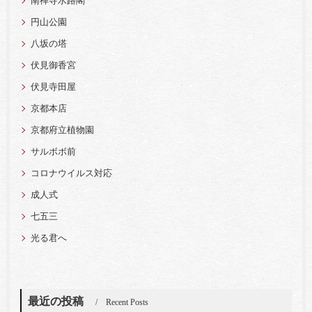
南禅寺水路閣
円山公園
八坂の塔
伏見御香宮
伏見寺田屋
京都本店
京都府立植物園
サルボボ前
コロナウイルス対応
成人式
七五三
光る君へ
最近の投稿
Recent Posts