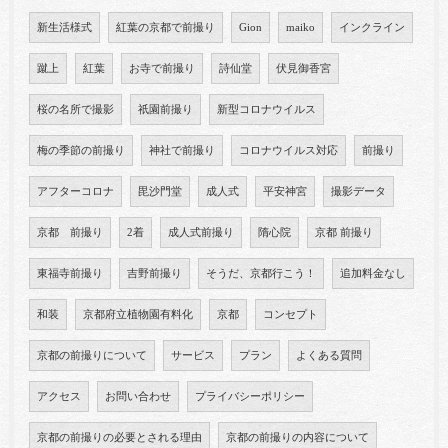
新生活様式
紅葉の京都で前撮り
Gion
maiko
インクライン
蹴上
紅葉
お寺で前撮り
詩仙堂
伏見御香宮
桜の名所で撮影
祇園前撮り
新型コロナウイルス
梅の季節の前撮り
神社で前撮り
コロナウイルス対応
前撮り
アフターコロナ
毘沙門堂
成人式
平安神宮
撮影データ
京都 前撮り
2着
成人式前撮り
隋心院
京都 前撮り
東福寺前撮り
吉野前撮り
そうだ、京都行こう！
追加料金なし
和装
京都府立植物園有料化
京都
コンセプト
京都の前撮りについて
サービス
プラン
よくある質問
アクセス
お問い合わせ
プライバシーポリシー
京都の前撮りの必要とされる理由
京都の前撮りの内容について