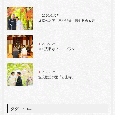
2026/01/27
紅葉の名所「毘沙門堂」撮影料金改定
2025/12/30
金戒光明寺フォトプラン
2025/12/30
源氏物語の里「石山寺」
タグ
Tags