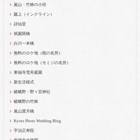
嵐山・竹林の小径
蹴上（インクライン）
詩仙堂
祇園巽橋
白川一本橋
無料のロケ地（桜の名所）
無料のロケ地（モミジの名所）
東福寺雪舟庭園
新生活様式
嵯峨野・野々宮神社
嵯峨野の竹林
嵐山渡月橋
Kyoto Photo Wedding Blog
宇治正寿院