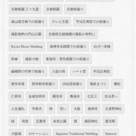
京都祇園 三々九度
京都祇園
京都前撮り
嵐山渡月橋での前撮り
テレビ主題
宇治正寿院での前撮り
撮影無料の円山公園
京都府立植物園の撮影が有料に
Kyoto Photo Wedding
南禅寺水路閣での前撮り
白川一本橋
和傘
撮影小物
東福寺・雪舟庭園での前撮り
嵯峨野の竹林で前撮り
八坂の塔
ハート窓
宇治正寿院
新作衣裳
西本願寺前撮り
詩仙堂前撮り
風鈴まつり
襖絵
仁和寺
金戒光明寺
圓光寺
萬福寺
七五三
光る君へ
人生儀礼
卒業式
袴
安い
大阪
南禅寺
大原野神社
桜
和室
五重塔
奈良公園
鹿
廣田神社
通天閣
大阪城
ロケーション
Japanese Traditional Wedding
Samurai