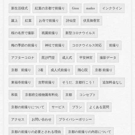
新生活様式
紅葉の京都で前撮り
Gion
maiko
インクライン
蹴上
紅葉
お寺で前撮り
詩仙堂
伏見御香宮
桜の名所で撮影
祇園前撮り
新型コロナウイルス
梅の季節の前撮り
神社で前撮り
コロナウイルス対応
前撮り
アフターコロナ
毘沙門堂
成人式
平安神宮
撮影データ
京都 前撮り
2着
成人式前撮り
隋心院
京都 前撮り
東福寺前撮り
吉野前撮り
そうだ、京都行こう！
追加料金なし
和装
京都府立植物園有料化
京都
コンセプト
京都の前撮りについて
サービス
プラン
よくある質問
アクセス
お問い合わせ
プライバシーポリシー
京都の前撮りの必要とされる理由
京都の前撮りの内容について