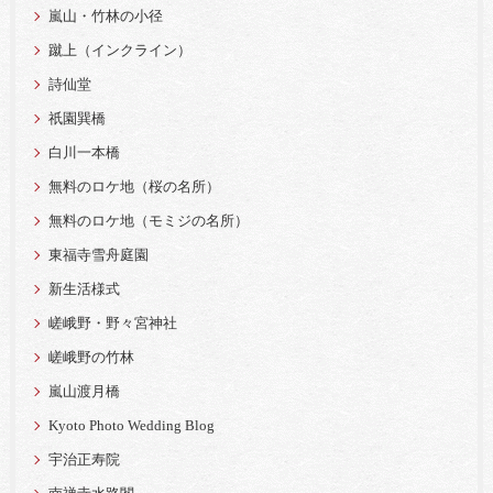
嵐山・竹林の小径
蹴上（インクライン）
詩仙堂
祇園巽橋
白川一本橋
無料のロケ地（桜の名所）
無料のロケ地（モミジの名所）
東福寺雪舟庭園
新生活様式
嵯峨野・野々宮神社
嵯峨野の竹林
嵐山渡月橋
Kyoto Photo Wedding Blog
宇治正寿院