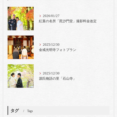
2026/01/27
紅葉の名所「毘沙門堂」撮影料金改定
2025/12/30
金戒光明寺フォトプラン
2025/12/30
源氏物語の里「石山寺」
タグ
Tags