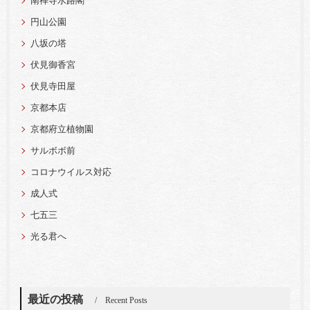
南禅寺水路閣
円山公園
八坂の塔
伏見御香宮
伏見寺田屋
京都本店
京都府立植物園
サルボボ前
コロナウイルス対応
成人式
七五三
光る君へ
最近の投稿
Recent Posts