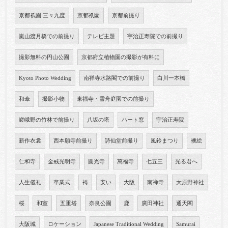
京都祇園 三々九度
京都祇園
京都前撮り
嵐山渡月橋での前撮り
テレビ主題
宇治正寿院での前撮り
撮影無料の円山公園
京都府立植物園の撮影が有料に
Kyoto Photo Wedding
南禅寺水路閣での前撮り
白川一本橋
和傘
撮影小物
東福寺・雪舟庭園での前撮り
嵯峨野の竹林で前撮り
八坂の塔
ハート窓
宇治正寿院
新作衣裳
西本願寺前撮り
詩仙堂前撮り
風鈴まつり
襖絵
仁和寺
金戒光明寺
圓光寺
萬福寺
七五三
光る君へ
人生儀礼
卒業式
袴
安い
大阪
南禅寺
大原野神社
桜
和室
五重塔
奈良公園
鹿
廣田神社
通天閣
大阪城
ロケーション
Japanese Traditional Wedding
Samurai