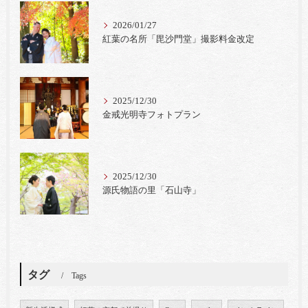
2026/01/27
紅葉の名所「毘沙門堂」撮影料金改定
2025/12/30
金戒光明寺フォトプラン
2025/12/30
源氏物語の里「石山寺」
タグ
Tags