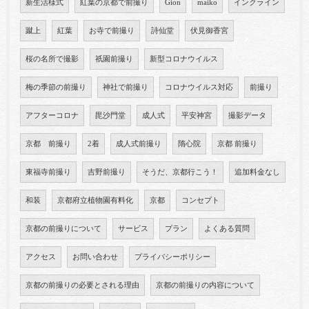
新生活様式
紅葉の京都で前撮り
Gion
maiko
インクライン
蹴上
紅葉
お寺で前撮り
詩仙堂
伏見御香宮
桜の名所で撮影
祇園前撮り
新型コロナウイルス
梅の季節の前撮り
神社で前撮り
コロナウイルス対応
前撮り
アフターコロナ
毘沙門堂
成人式
平安神宮
撮影データ
京都 前撮り
2着
成人式前撮り
隋心院
京都 前撮り
東福寺前撮り
吉野前撮り
そうだ、京都行こう！
追加料金なし
和装
京都府立植物園有料化
京都
コンセプト
京都の前撮りについて
サービス
プラン
よくある質問
アクセス
お問い合わせ
プライバシーポリシー
京都の前撮りの必要とされる理由
京都の前撮りの内容について