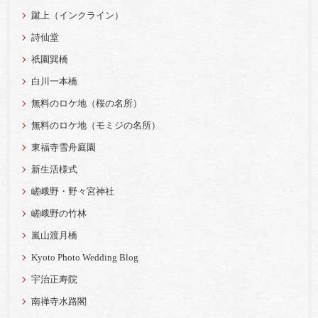
蹴上（インクライン）
詩仙堂
祇園巽橋
白川一本橋
無料のロケ地（桜の名所）
無料のロケ地（モミジの名所）
東福寺雪舟庭園
新生活様式
嵯峨野・野々宮神社
嵯峨野の竹林
嵐山渡月橋
Kyoto Photo Wedding Blog
宇治正寿院
南禅寺水路閣