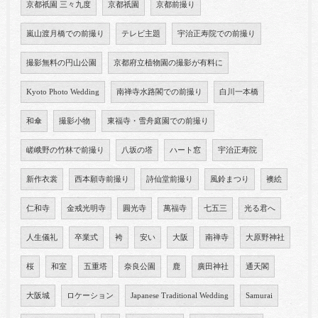
京都祇園 三々九度
京都祇園
京都前撮り
嵐山渡月橋での前撮り
テレビ主題
宇治正寿院での前撮り
撮影無料の円山公園
京都府立植物園の撮影が有料に
Kyoto Photo Wedding
南禅寺水路閣での前撮り
白川一本橋
和傘
撮影小物
東福寺・雪舟庭園での前撮り
嵯峨野の竹林で前撮り
八坂の塔
ハート窓
宇治正寿院
新作衣裳
西本願寺前撮り
詩仙堂前撮り
風鈴まつり
襖絵
仁和寺
金戒光明寺
圓光寺
萬福寺
七五三
光る君へ
人生儀礼
卒業式
袴
安い
大阪
南禅寺
大原野神社
桜
和室
五重塔
奈良公園
鹿
廣田神社
通天閣
大阪城
ロケーション
Japanese Traditional Wedding
Samurai