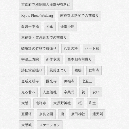
京都府立植物園の撮影が有料に
Kyoto Photo Wedding
南禅寺水路閣での前撮り
白川一本橋
和傘
撮影小物
東福寺・雪舟庭園での前撮り
嵯峨野の竹林で前撮り
八坂の塔
ハート窓
宇治正寿院
新作衣裳
西本願寺前撮り
詩仙堂前撮り
風鈴まつり
襖絵
仁和寺
金戒光明寺
圓光寺
萬福寺
七五三
光る君へ
人生儀礼
卒業式
袴
安い
大阪
南禅寺
大原野神社
桜
和室
五重塔
奈良公園
鹿
廣田神社
通天閣
大阪城
ロケーション