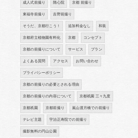
成人式前撮り
隋心院
京都 前撮り
東福寺前撮り
吉野前撮り
そうだ、京都行こう！
追加料金なし
和装
京都府立植物園有料化
京都
コンセプト
京都の前撮りについて
サービス
プラン
よくある質問
アクセス
お問い合わせ
プライバシーポリシー
京都の前撮りの必要とされる理由
京都の前撮りの内容について
京都祇園 三々九度
京都祇園
京都前撮り
嵐山渡月橋での前撮り
テレビ主題
宇治正寿院での前撮り
撮影無料の円山公園