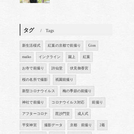
タグ
Tags
新生活様式
紅葉の京都で前撮り
Gion
maiko
インクライン
蹴上
紅葉
お寺で前撮り
詩仙堂
伏見御香宮
桜の名所で撮影
祇園前撮り
新型コロナウイルス
梅の季節の前撮り
神社で前撮り
コロナウイルス対応
前撮り
アフターコロナ
毘沙門堂
成人式
平安神宮
撮影データ
京都 前撮り
2着