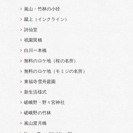
嵐山・竹林の小径
蹴上（インクライン）
詩仙堂
祇園巽橋
白川一本橋
無料のロケ地（桜の名所）
無料のロケ地（モミジの名所）
東福寺雪舟庭園
新生活様式
嵯峨野・野々宮神社
嵯峨野の竹林
嵐山渡月橋