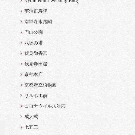
Kyoto Photo Wedding Blog
宇治正寿院
南禅寺水路閣
円山公園
八坂の塔
伏見御香宮
伏見寺田屋
京都本店
京都府立植物園
サルボボ前
コロナウイルス対応
成人式
七五三
>