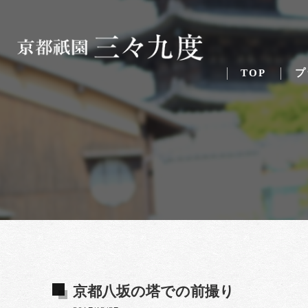
TOP
プ
京都八坂の塔での前撮り