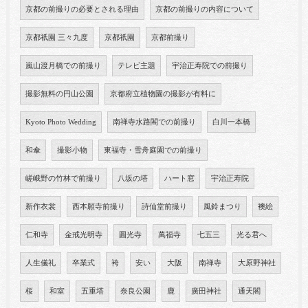
京都の前撮りの必要とされる理由
京都の前撮りの内容について
京都祇園 三々九度
京都祇園
京都前撮り
嵐山渡月橋での前撮り
テレビ主題
宇治正寿院での前撮り
撮影無料の円山公園
京都府立植物園の撮影が有料に
Kyoto Photo Wedding
南禅寺水路閣での前撮り
白川一本橋
和傘
撮影小物
東福寺・雪舟庭園での前撮り
嵯峨野の竹林で前撮り
八坂の塔
ハート窓
宇治正寿院
新作衣裳
西本願寺前撮り
詩仙堂前撮り
風鈴まつり
襖絵
仁和寺
金戒光明寺
圓光寺
萬福寺
七五三
光る君へ
人生儀礼
卒業式
袴
安い
大阪
南禅寺
大原野神社
桜
和室
五重塔
奈良公園
鹿
廣田神社
通天閣