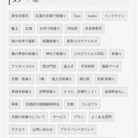
Tags
新生活様式
紅葉の京都で前撮り
Gion
maiko
インクライン
蹴上
紅葉
お寺で前撮り
詩仙堂
伏見御香宮
桜の名所で撮影
祇園前撮り
新型コロナウイルス
梅の季節の前撮り
神社で前撮り
コロナウイルス対応
前撮り
アフターコロナ
毘沙門堂
成人式
平安神宮
撮影データ
京都 前撮り
2着
成人式前撮り
隋心院
京都 前撮り
東福寺前撮り
吉野前撮り
そうだ、京都行こう！
追加料金なし
和装
京都府立植物園有料化
京都
コンセプト
京都の前撮りについて
サービス
プラン
よくある質問
アクセス
お問い合わせ
プライバシーポリシー