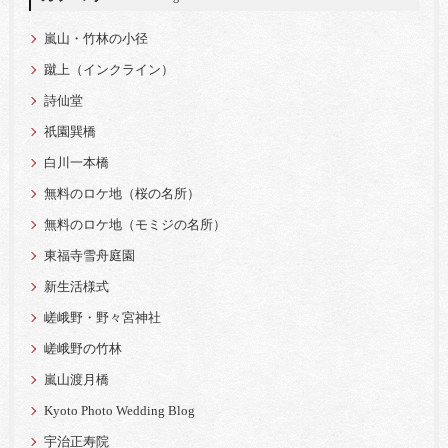
嵐山・竹林の小径
蹴上（インクライン）
詩仙堂
祇園巽橋
白川一本橋
無料のロケ地（桜の名所）
無料のロケ地（モミジの名所）
東福寺雪舟庭園
新生活様式
嵯峨野・野々宮神社
嵯峨野の竹林
嵐山渡月橋
Kyoto Photo Wedding Blog
宇治正寿院