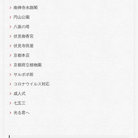
南禅寺水路閣
円山公園
八坂の塔
伏見御香宮
伏見寺田屋
京都本店
京都府立植物園
サルボボ前
コロナウイルス対応
成人式
七五三
光る君へ