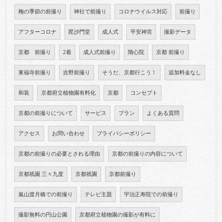
梅の季節の前撮り
神社で前撮り
コロナウイルス対応
前撮り
アフターコロナ
毘沙門堂
成人式
平安神宮
撮影データ
京都 前撮り
2着
成人式前撮り
隋心院
京都 前撮り
東福寺前撮り
吉野前撮り
そうだ、京都行こう！
追加料金なし
和装
京都府立植物園有料化
京都
コンセプト
京都の前撮りについて
サービス
プラン
よくある質問
アクセス
お問い合わせ
プライバシーポリシー
京都の前撮りの必要とされる理由
京都の前撮りの内容について
京都祇園 三々九度
京都祇園
京都前撮り
嵐山渡月橋での前撮り
テレビ主題
宇治正寿院での前撮り
撮影無料の円山公園
京都府立植物園の撮影が有料に