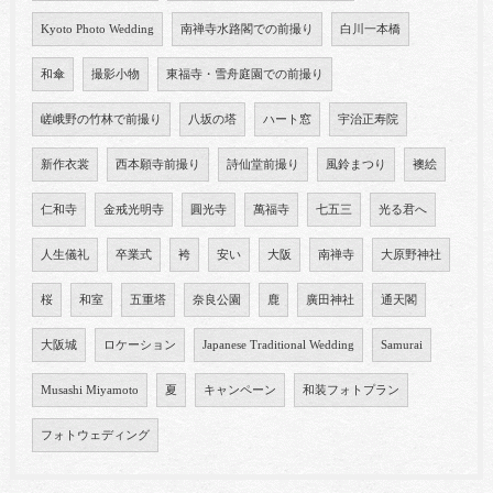
Kyoto Photo Wedding
南禅寺水路閣での前撮り
白川一本橋
和傘
撮影小物
東福寺・雪舟庭園での前撮り
嵯峨野の竹林で前撮り
八坂の塔
ハート窓
宇治正寿院
新作衣裳
西本願寺前撮り
詩仙堂前撮り
風鈴まつり
襖絵
仁和寺
金戒光明寺
圓光寺
萬福寺
七五三
光る君へ
人生儀礼
卒業式
袴
安い
大阪
南禅寺
大原野神社
桜
和室
五重塔
奈良公園
鹿
廣田神社
通天閣
大阪城
ロケーション
Japanese Traditional Wedding
Samurai
Musashi Miyamoto
夏
キャンペーン
和装フォトプラン
フォトウェディング