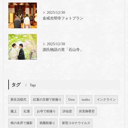
2025/12/30
金戒光明寺フォトプラン
2025/12/30
源氏物語の里「石山寺」
タグ
Tags
新生活様式
紅葉の京都で前撮り
Gion
maiko
インクライン
蹴上
紅葉
お寺で前撮り
詩仙堂
伏見御香宮
桜の名所で撮影
祇園前撮り
新型コロナウイルス