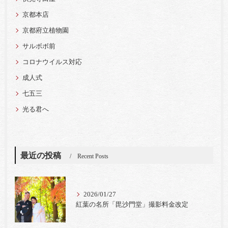
京都本店
京都府立植物園
サルボボ前
コロナウイルス対応
成人式
七五三
光る君へ
最近の投稿
Recent Posts
2026/01/27
紅葉の名所「毘沙門堂」撮影料金改定