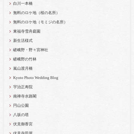
白川一本橋
無料のロケ地（桜の名所）
無料のロケ地（モミジの名所）
東福寺雪舟庭園
新生活様式
嵯峨野・野々宮神社
嵯峨野の竹林
嵐山渡月橋
Kyoto Photo Wedding Blog
宇治正寿院
南禅寺水路閣
円山公園
八坂の塔
伏見御香宮
伏見寺田屋