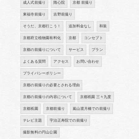
成人式前撮り
隋心院
京都 前撮り
東福寺前撮り
吉野前撮り
そうだ、京都行こう！
追加料金なし
和装
京都府立植物園有料化
京都
コンセプト
京都の前撮りについて
サービス
プラン
よくある質問
アクセス
お問い合わせ
プライバシーポリシー
京都の前撮りの必要とされる理由
京都の前撮りの内容について
京都祇園 三々九度
京都祇園
京都前撮り
嵐山渡月橋での前撮り
テレビ主題
宇治正寿院での前撮り
撮影無料の円山公園