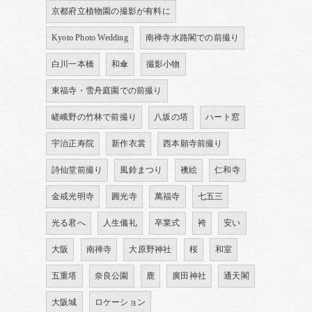
京都府立植物園の撮影が有料に
Kyoto Photo Wedding
南禅寺水路閣での前撮り
白川一本橋
和傘
撮影小物
東福寺・雪舟庭園での前撮り
嵯峨野の竹林で前撮り
八坂の塔
ハート窓
宇治正寿院
新作衣裳
西本願寺前撮り
詩仙堂前撮り
風鈴まつり
襖絵
仁和寺
金戒光明寺
圓光寺
萬福寺
七五三
光る君へ
人生儀礼
卒業式
袴
安い
大阪
南禅寺
大原野神社
桜
和室
五重塔
奈良公園
鹿
廣田神社
通天閣
大阪城
ロケーション