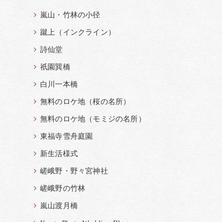
嵐山・竹林の小径
蹴上（インクライン）
詩仙堂
祇園巽橋
白川一本橋
無料のロケ地（桜の名所）
無料のロケ地（モミジの名所）
東福寺雪舟庭園
新生活様式
嵯峨野・野々宮神社
嵯峨野の竹林
嵐山渡月橋