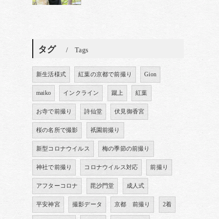
タグ
Tags
新生活様式
紅葉の京都で前撮り
Gion
maiko
インクライン
蹴上
紅葉
お寺で前撮り
詩仙堂
伏見御香宮
桜の名所で撮影
祇園前撮り
新型コロナウイルス
梅の季節の前撮り
神社で前撮り
コロナウイルス対応
前撮り
アフターコロナ
毘沙門堂
成人式
平安神宮
撮影データ
京都 前撮り
2着