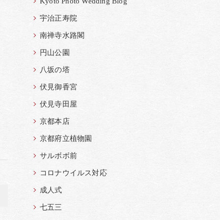
Kyoto Photo Wedding Blog
宇治正寿院
南禅寺水路閣
円山公園
八坂の塔
伏見御香宮
伏見寺田屋
京都本店
京都府立植物園
サルボボ前
コロナウイルス対応
成人式
>
七五三