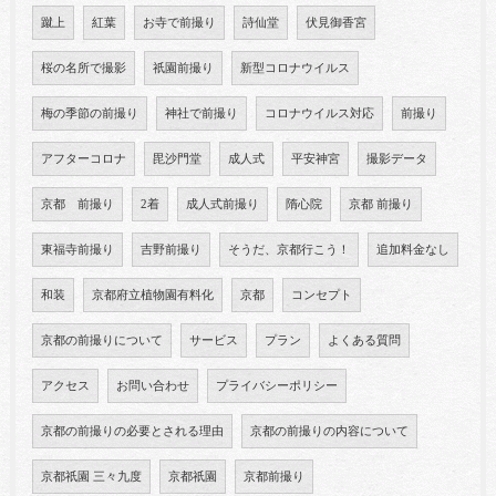
蹴上
紅葉
お寺で前撮り
詩仙堂
伏見御香宮
桜の名所で撮影
祇園前撮り
新型コロナウイルス
梅の季節の前撮り
神社で前撮り
コロナウイルス対応
前撮り
アフターコロナ
毘沙門堂
成人式
平安神宮
撮影データ
京都 前撮り
2着
成人式前撮り
隋心院
京都 前撮り
東福寺前撮り
吉野前撮り
そうだ、京都行こう！
追加料金なし
和装
京都府立植物園有料化
京都
コンセプト
京都の前撮りについて
サービス
プラン
よくある質問
アクセス
お問い合わせ
プライバシーポリシー
京都の前撮りの必要とされる理由
京都の前撮りの内容について
京都祇園 三々九度
京都祇園
京都前撮り