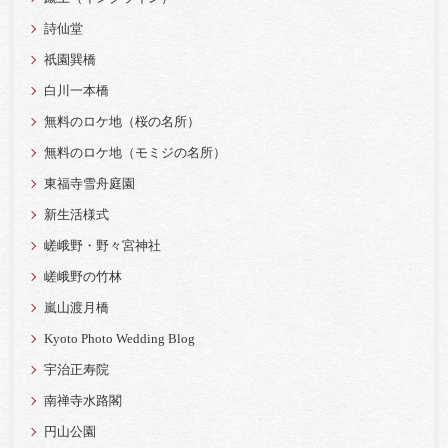
詩仙堂
祇園巽橋
白川一本橋
無料のロケ地（桜の名所）
無料のロケ地（モミジの名所）
東福寺雪舟庭園
新生活様式
嵯峨野・野々宮神社
嵯峨野の竹林
嵐山渡月橋
Kyoto Photo Wedding Blog
宇治正寿院
南禅寺水路閣
円山公園