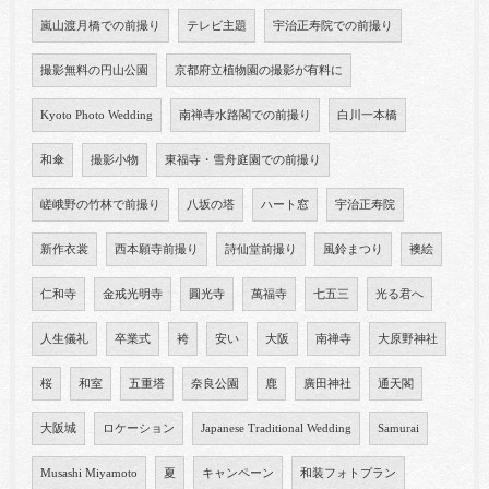
嵐山渡月橋での前撮り
テレビ主題
宇治正寿院での前撮り
撮影無料の円山公園
京都府立植物園の撮影が有料に
Kyoto Photo Wedding
南禅寺水路閣での前撮り
白川一本橋
和傘
撮影小物
東福寺・雪舟庭園での前撮り
嵯峨野の竹林で前撮り
八坂の塔
ハート窓
宇治正寿院
新作衣裳
西本願寺前撮り
詩仙堂前撮り
風鈴まつり
襖絵
仁和寺
金戒光明寺
圓光寺
萬福寺
七五三
光る君へ
人生儀礼
卒業式
袴
安い
大阪
南禅寺
大原野神社
桜
和室
五重塔
奈良公園
鹿
廣田神社
通天閣
大阪城
ロケーション
Japanese Traditional Wedding
Samurai
Musashi Miyamoto
夏
キャンペーン
和装フォトプラン