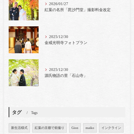
2026/01/27
紅葉の名所「毘沙門堂」撮影料金改定
2025/12/30
金戒光明寺フォトプラン
2025/12/30
源氏物語の里「石山寺」
タグ
Tags
新生活様式
紅葉の京都で前撮り
Gion
maiko
インクライン