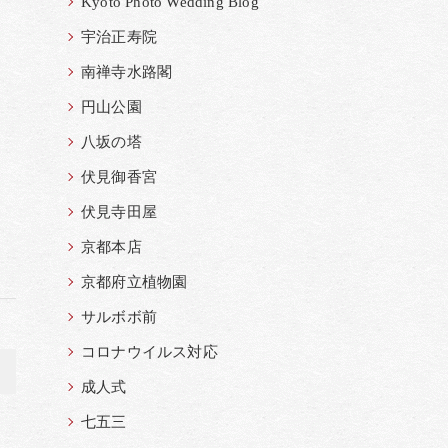
Kyoto Photo Wedding Blog
宇治正寿院
南禅寺水路閣
円山公園
八坂の塔
伏見御香宮
伏見寺田屋
京都本店
京都府立植物園
サルボボ前
コロナウイルス対応
>
成人式
七五三