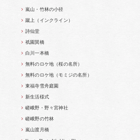
嵐山・竹林の小径
蹴上（インクライン）
詩仙堂
祇園巽橋
白川一本橋
無料のロケ地（桜の名所）
無料のロケ地（モミジの名所）
東福寺雪舟庭園
新生活様式
嵯峨野・野々宮神社
嵯峨野の竹林
嵐山渡月橋