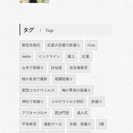
タグ
Tags
新生活様式
紅葉の京都で前撮り
Gion
maiko
インクライン
蹴上
紅葉
お寺で前撮り
詩仙堂
伏見御香宮
桜の名所で撮影
祇園前撮り
新型コロナウイルス
梅の季節の前撮り
神社で前撮り
コロナウイルス対応
前撮り
アフターコロナ
毘沙門堂
成人式
平安神宮
撮影データ
京都 前撮り
2着