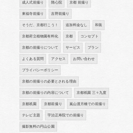
成人式前撮り
隋心院
京都 前撮り
東福寺前撮り
吉野前撮り
そうだ、京都行こう！
追加料金なし
和装
京都府立植物園有料化
京都
コンセプト
京都の前撮りについて
サービス
プラン
よくある質問
アクセス
お問い合わせ
プライバシーポリシー
京都の前撮りの必要とされる理由
京都の前撮りの内容について
京都祇園 三々九度
京都祇園
京都前撮り
嵐山渡月橋での前撮り
テレビ主題
宇治正寿院での前撮り
撮影無料の円山公園