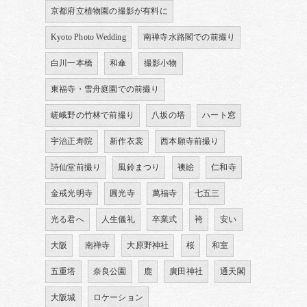
京都府立植物園の撮影が有料に
Kyoto Photo Wedding
南禅寺水路閣での前撮り
白川一本橋
和傘
撮影小物
東福寺・雪舟庭園での前撮り
嵯峨野の竹林で前撮り
八坂の塔
ハート窓
宇治正寿院
新作衣裳
西本願寺前撮り
詩仙堂前撮り
風鈴まつり
襖絵
仁和寺
金戒光明寺
圓光寺
萬福寺
七五三
光る君へ
人生儀礼
卒業式
袴
安い
大阪
南禅寺
大原野神社
桜
和室
五重塔
奈良公園
鹿
廣田神社
通天閣
大阪城
ロケーション