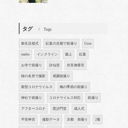
タグ
Tags
新生活様式
紅葉の京都で前撮り
Gion
maiko
インクライン
蹴上
紅葉
お寺で前撮り
詩仙堂
伏見御香宮
桜の名所で撮影
祇園前撮り
新型コロナウイルス
梅の季節の前撮り
神社で前撮り
コロナウイルス対応
前撮り
アフターコロナ
毘沙門堂
成人式
平安神宮
撮影データ
京都 前撮り
2着