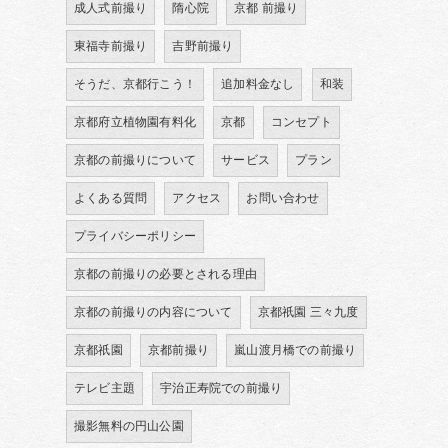
成人式前撮り
隋心院
京都 前撮り
東福寺前撮り
吉野前撮り
そうだ、京都行こう！
追加料金なし
和装
京都府立植物園有料化
京都
コンセプト
京都の前撮りについて
サービス
プラン
よくある質問
アクセス
お問い合わせ
プライバシーポリシー
京都の前撮りの必要とされる理由
京都の前撮りの内容について
京都祇園 三々九度
京都祇園
京都前撮り
嵐山渡月橋での前撮り
テレビ主題
宇治正寿院での前撮り
撮影無料の円山公園