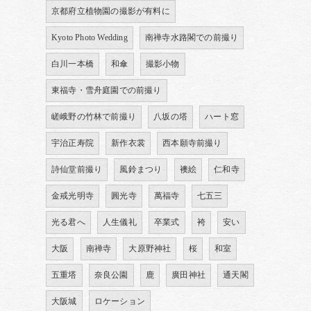
京都府立植物園の撮影が有料に
Kyoto Photo Wedding
南禅寺水路閣での前撮り
白川一本橋
和傘
撮影小物
東福寺・雪舟庭園での前撮り
嵯峨野の竹林で前撮り
八坂の塔
ハート窓
宇治正寿院
新作衣裳
西本願寺前撮り
詩仙堂前撮り
風鈴まつり
襖絵
仁和寺
金戒光明寺
圓光寺
萬福寺
七五三
光る君へ
人生儀礼
卒業式
袴
安い
大阪
南禅寺
大原野神社
桜
和室
五重塔
奈良公園
鹿
廣田神社
通天閣
大阪城
ロケーション