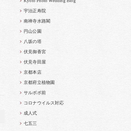
Kyoto Photo Wedding Blog
宇治正寿院
南禅寺水路閣
円山公園
八坂の塔
伏見御香宮
伏見寺田屋
京都本店
京都府立植物園
サルボボ前
コロナウイルス対応
成人式
>
七五三