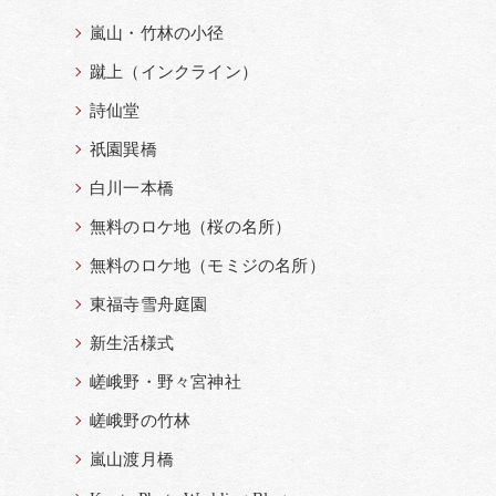
嵐山・竹林の小径
蹴上（インクライン）
詩仙堂
祇園巽橋
白川一本橋
無料のロケ地（桜の名所）
無料のロケ地（モミジの名所）
東福寺雪舟庭園
新生活様式
嵯峨野・野々宮神社
嵯峨野の竹林
嵐山渡月橋