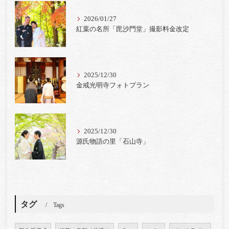
2026/01/27
紅葉の名所「毘沙門堂」撮影料金改定
2025/12/30
金戒光明寺フォトプラン
2025/12/30
源氏物語の里「石山寺」
タグ
Tags