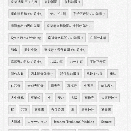
京都祇園 三々九度
京都祇園
京都前撮り
嵐山渡月橋での前撮り
テレビ主題
宇治正寿院での前撮り
撮影無料の円山公園
京都府立植物園の撮影が有料に
Kyoto Photo Wedding
南禅寺水路閣での前撮り
白川一本橋
和傘
撮影小物
東福寺・雪舟庭園での前撮り
嵯峨野の竹林で前撮り
八坂の塔
ハート窓
宇治正寿院
新作衣裳
西本願寺前撮り
詩仙堂前撮り
風鈴まつり
襖絵
仁和寺
金戒光明寺
圓光寺
萬福寺
七五三
光る君へ
人生儀礼
卒業式
袴
安い
大阪
南禅寺
大原野神社
桜
和室
五重塔
奈良公園
鹿
廣田神社
通天閣
大阪城
ロケーション
Japanese Traditional Wedding
Samurai