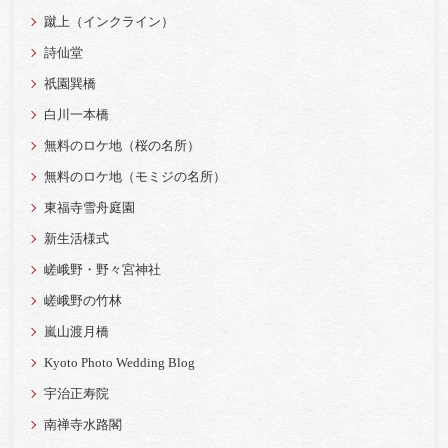
蹴上（インクライン）
詩仙堂
祇園巽橋
白川一本橋
無料のロケ地（桜の名所）
無料のロケ地（モミジの名所）
東福寺雪舟庭園
新生活様式
嵯峨野・野々宮神社
嵯峨野の竹林
嵐山渡月橋
Kyoto Photo Wedding Blog
宇治正寿院
南禅寺水路閣