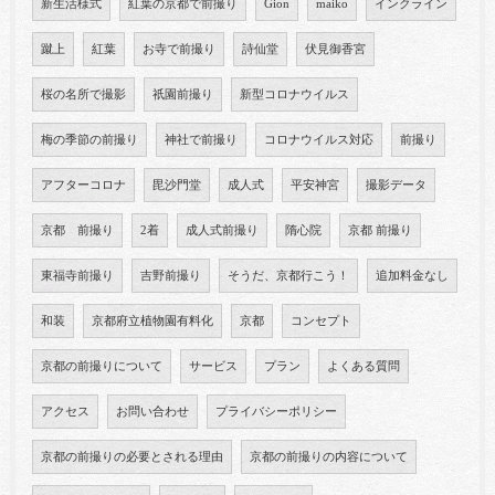
新生活様式
紅葉の京都で前撮り
Gion
maiko
インクライン
蹴上
紅葉
お寺で前撮り
詩仙堂
伏見御香宮
桜の名所で撮影
祇園前撮り
新型コロナウイルス
梅の季節の前撮り
神社で前撮り
コロナウイルス対応
前撮り
アフターコロナ
毘沙門堂
成人式
平安神宮
撮影データ
京都 前撮り
2着
成人式前撮り
隋心院
京都 前撮り
東福寺前撮り
吉野前撮り
そうだ、京都行こう！
追加料金なし
和装
京都府立植物園有料化
京都
コンセプト
京都の前撮りについて
サービス
プラン
よくある質問
アクセス
お問い合わせ
プライバシーポリシー
京都の前撮りの必要とされる理由
京都の前撮りの内容について