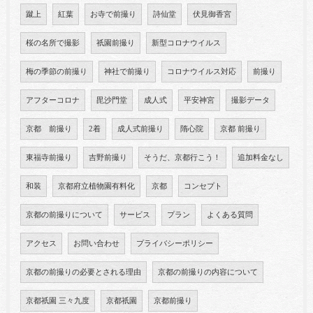
蹴上
紅葉
お寺で前撮り
詩仙堂
伏見御香宮
桜の名所で撮影
祇園前撮り
新型コロナウイルス
梅の季節の前撮り
神社で前撮り
コロナウイルス対応
前撮り
アフターコロナ
毘沙門堂
成人式
平安神宮
撮影データ
京都 前撮り
2着
成人式前撮り
隋心院
京都 前撮り
東福寺前撮り
吉野前撮り
そうだ、京都行こう！
追加料金なし
和装
京都府立植物園有料化
京都
コンセプト
京都の前撮りについて
サービス
プラン
よくある質問
アクセス
お問い合わせ
プライバシーポリシー
京都の前撮りの必要とされる理由
京都の前撮りの内容について
京都祇園 三々九度
京都祇園
京都前撮り