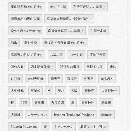
嵐山渡月橋での前撮り
テレビ主題
宇治正寿院での前撮り
撮影無料の円山公園
京都府立植物園の撮影が有料に
Kyoto Photo Wedding
南禅寺水路閣での前撮り
白川一本橋
和傘
撮影小物
東福寺・雪舟庭園での前撮り
嵯峨野の竹林で前撮り
八坂の塔
ハート窓
宇治正寿院
新作衣裳
西本願寺前撮り
詩仙堂前撮り
風鈴まつり
襖絵
仁和寺
金戒光明寺
圓光寺
萬福寺
七五三
光る君へ
人生儀礼
卒業式
袴
安い
大阪
南禅寺
大原野神社
桜
和室
五重塔
奈良公園
鹿
廣田神社
通天閣
大阪城
ロケーション
Japanese Traditional Wedding
Samurai
Musashi Miyamoto
夏
キャンペーン
和装フォトプラン