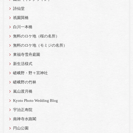
詩仙堂
祇園巽橋
白川一本橋
無料のロケ地（桜の名所）
無料のロケ地（モミジの名所）
東福寺雪舟庭園
新生活様式
嵯峨野・野々宮神社
嵯峨野の竹林
嵐山渡月橋
Kyoto Photo Wedding Blog
宇治正寿院
南禅寺水路閣
円山公園