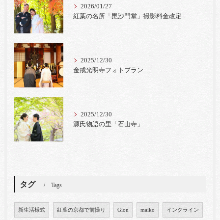
2026/01/27
紅葉の名所「毘沙門堂」撮影料金改定
2025/12/30
金戒光明寺フォトプラン
2025/12/30
源氏物語の里「石山寺」
タグ
Tags
新生活様式
紅葉の京都で前撮り
Gion
maiko
インクライン