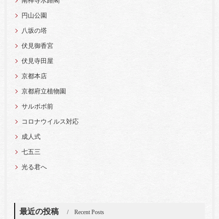
南禅寺水路閣
円山公園
八坂の塔
伏見御香宮
伏見寺田屋
京都本店
京都府立植物園
サルボボ前
コロナウイルス対応
成人式
七五三
光る君へ
最近の投稿
Recent Posts