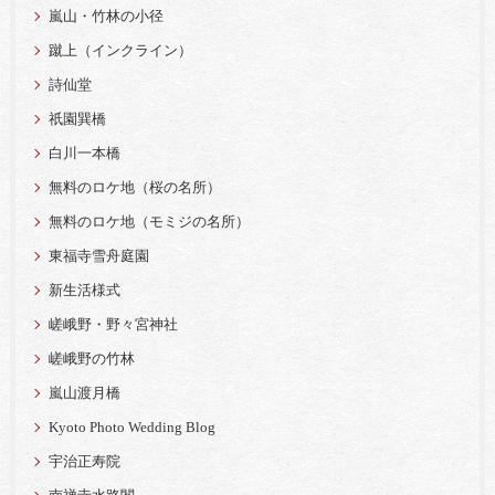
嵐山・竹林の小径
蹴上（インクライン）
詩仙堂
祇園巽橋
白川一本橋
無料のロケ地（桜の名所）
無料のロケ地（モミジの名所）
東福寺雪舟庭園
新生活様式
嵯峨野・野々宮神社
嵯峨野の竹林
嵐山渡月橋
Kyoto Photo Wedding Blog
宇治正寿院