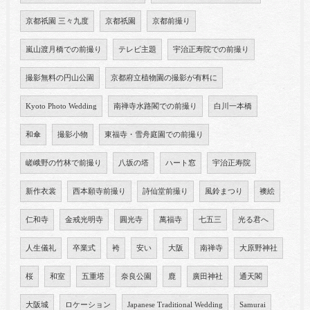
京都祇園 三々九度
京都祇園
京都前撮り
嵐山渡月橋での前撮り
テレビ主題
宇治正寿院での前撮り
撮影無料の円山公園
京都府立植物園の撮影が有料に
Kyoto Photo Wedding
南禅寺水路閣での前撮り
白川一本橋
和傘
撮影小物
東福寺・雪舟庭園での前撮り
嵯峨野の竹林で前撮り
八坂の塔
ハート窓
宇治正寿院
新作衣裳
西本願寺前撮り
詩仙堂前撮り
風鈴まつり
襖絵
仁和寺
金戒光明寺
圓光寺
萬福寺
七五三
光る君へ
人生儀礼
卒業式
袴
安い
大阪
南禅寺
大原野神社
桜
和室
五重塔
奈良公園
鹿
廣田神社
通天閣
大阪城
ロケーション
Japanese Traditional Wedding
Samurai