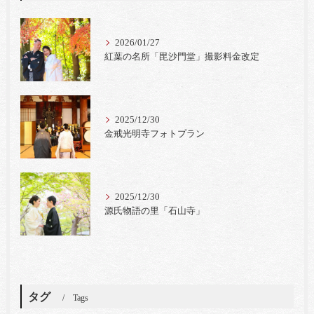
2026/01/27
紅葉の名所「毘沙門堂」撮影料金改定
2025/12/30
金戒光明寺フォトプラン
2025/12/30
源氏物語の里「石山寺」
タグ
Tags