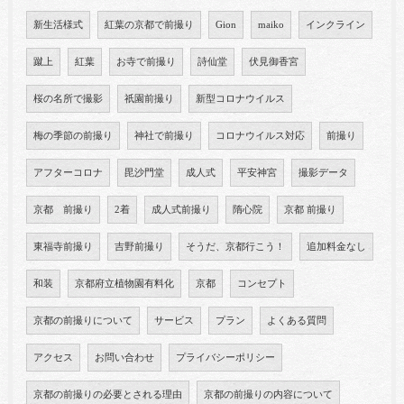
新生活様式
紅葉の京都で前撮り
Gion
maiko
インクライン
蹴上
紅葉
お寺で前撮り
詩仙堂
伏見御香宮
桜の名所で撮影
祇園前撮り
新型コロナウイルス
梅の季節の前撮り
神社で前撮り
コロナウイルス対応
前撮り
アフターコロナ
毘沙門堂
成人式
平安神宮
撮影データ
京都 前撮り
2着
成人式前撮り
隋心院
京都 前撮り
東福寺前撮り
吉野前撮り
そうだ、京都行こう！
追加料金なし
和装
京都府立植物園有料化
京都
コンセプト
京都の前撮りについて
サービス
プラン
よくある質問
アクセス
お問い合わせ
プライバシーポリシー
京都の前撮りの必要とされる理由
京都の前撮りの内容について