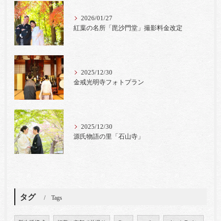
2026/01/27
紅葉の名所「毘沙門堂」撮影料金改定
2025/12/30
金戒光明寺フォトプラン
2025/12/30
源氏物語の里「石山寺」
タグ
Tags