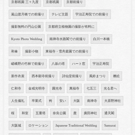
京都祇園 三々九度
京都祇園
京都前撮り
嵐山渡月橋での前撮り
テレビ主題
宇治正寿院での前撮り
撮影無料の円山公園
京都府立植物園の撮影が有料に
Kyoto Photo Wedding
南禅寺水路閣での前撮り
白川一本橋
和傘
撮影小物
東福寺・雪舟庭園での前撮り
嵯峨野の竹林で前撮り
八坂の塔
ハート窓
宇治正寿院
新作衣裳
西本願寺前撮り
詩仙堂前撮り
風鈴まつり
襖絵
仁和寺
金戒光明寺
圓光寺
萬福寺
七五三
光る君へ
人生儀礼
卒業式
袴
安い
大阪
南禅寺
大原野神社
桜
和室
五重塔
奈良公園
鹿
廣田神社
通天閣
大阪城
ロケーション
Japanese Traditional Wedding
Samurai