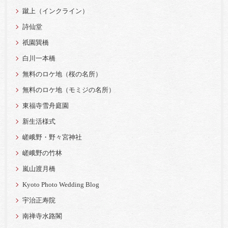
蹴上（インクライン）
詩仙堂
祇園巽橋
白川一本橋
無料のロケ地（桜の名所）
無料のロケ地（モミジの名所）
東福寺雪舟庭園
新生活様式
嵯峨野・野々宮神社
嵯峨野の竹林
嵐山渡月橋
Kyoto Photo Wedding Blog
宇治正寿院
南禅寺水路閣