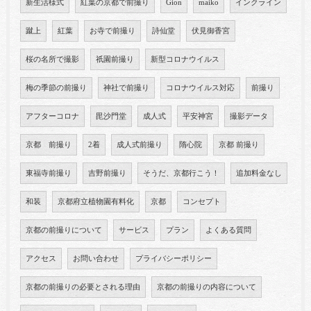
新生活様式
紅葉の京都で前撮り
Gion
maiko
インクライン
蹴上
紅葉
お寺で前撮り
詩仙堂
伏見御香宮
桜の名所で撮影
祇園前撮り
新型コロナウイルス
梅の季節の前撮り
神社で前撮り
コロナウイルス対応
前撮り
アフターコロナ
毘沙門堂
成人式
平安神宮
撮影データ
京都 前撮り
2着
成人式前撮り
隋心院
京都 前撮り
東福寺前撮り
吉野前撮り
そうだ、京都行こう！
追加料金なし
和装
京都府立植物園有料化
京都
コンセプト
京都の前撮りについて
サービス
プラン
よくある質問
アクセス
お問い合わせ
プライバシーポリシー
京都の前撮りの必要とされる理由
京都の前撮りの内容について