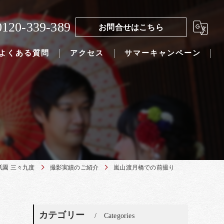
0120-339-389
お問合せはこちら
よくある質問
アクセス
サマーキャンペーン
園 三々九度
撮影実績のご紹介
嵐山渡月橋での前撮り
カテゴリー
Categories