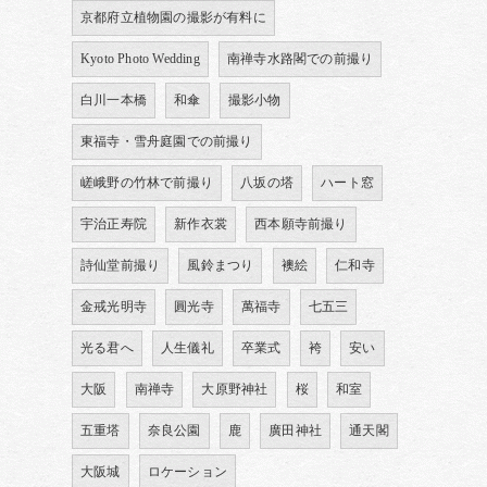
京都府立植物園の撮影が有料に
Kyoto Photo Wedding
南禅寺水路閣での前撮り
白川一本橋
和傘
撮影小物
東福寺・雪舟庭園での前撮り
嵯峨野の竹林で前撮り
八坂の塔
ハート窓
宇治正寿院
新作衣裳
西本願寺前撮り
詩仙堂前撮り
風鈴まつり
襖絵
仁和寺
金戒光明寺
圓光寺
萬福寺
七五三
光る君へ
人生儀礼
卒業式
袴
安い
大阪
南禅寺
大原野神社
桜
和室
五重塔
奈良公園
鹿
廣田神社
通天閣
大阪城
ロケーション