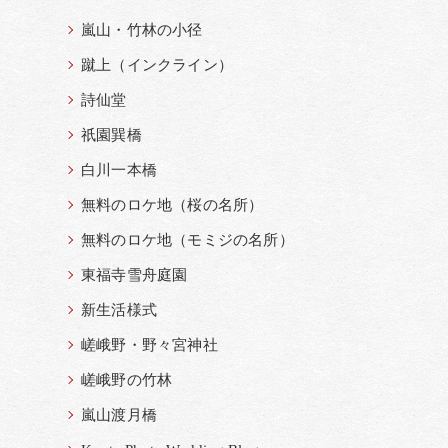
嵐山・竹林の小径
蹴上（インクライン）
詩仙堂
祇園巽橋
白川一本橋
無料のロケ地（桜の名所）
無料のロケ地（モミジの名所）
東福寺雪舟庭園
新生活様式
嵯峨野・野々宮神社
嵯峨野の竹林
嵐山渡月橋