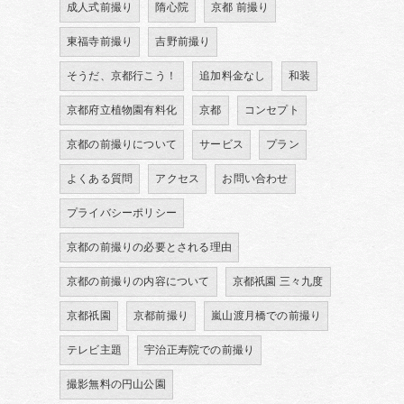
成人式前撮り
隋心院
京都 前撮り
東福寺前撮り
吉野前撮り
そうだ、京都行こう！
追加料金なし
和装
京都府立植物園有料化
京都
コンセプト
京都の前撮りについて
サービス
プラン
よくある質問
アクセス
お問い合わせ
プライバシーポリシー
京都の前撮りの必要とされる理由
京都の前撮りの内容について
京都祇園 三々九度
京都祇園
京都前撮り
嵐山渡月橋での前撮り
テレビ主題
宇治正寿院での前撮り
撮影無料の円山公園