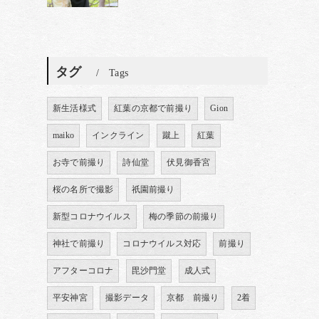
タグ
Tags
新生活様式
紅葉の京都で前撮り
Gion
maiko
インクライン
蹴上
紅葉
お寺で前撮り
詩仙堂
伏見御香宮
桜の名所で撮影
祇園前撮り
新型コロナウイルス
梅の季節の前撮り
神社で前撮り
コロナウイルス対応
前撮り
アフターコロナ
毘沙門堂
成人式
平安神宮
撮影データ
京都 前撮り
2着