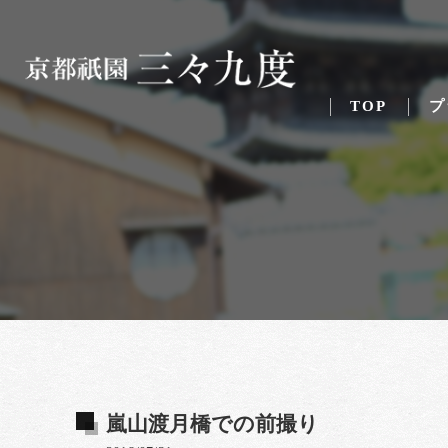
TOP
プ
嵐山渡月橋での前撮り