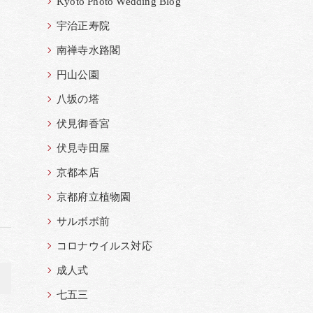
Kyoto Photo Wedding Blog
宇治正寿院
南禅寺水路閣
円山公園
八坂の塔
伏見御香宮
伏見寺田屋
京都本店
京都府立植物園
サルボボ前
コロナウイルス対応
成人式
>
七五三