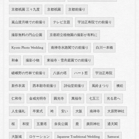
京都祇園 三々九度
京都祇園
京都前撮り
嵐山渡月橋での前撮り
テレビ主題
宇治正寿院での前撮り
撮影無料の円山公園
京都府立植物園の撮影が有料に
Kyoto Photo Wedding
南禅寺水路閣での前撮り
白川一本橋
和傘
撮影小物
東福寺・雪舟庭園での前撮り
嵯峨野の竹林で前撮り
八坂の塔
ハート窓
宇治正寿院
新作衣裳
西本願寺前撮り
詩仙堂前撮り
風鈴まつり
襖絵
仁和寺
金戒光明寺
圓光寺
萬福寺
七五三
光る君へ
人生儀礼
卒業式
袴
安い
大阪
南禅寺
大原野神社
桜
和室
五重塔
奈良公園
鹿
廣田神社
通天閣
大阪城
ロケーション
Japanese Traditional Wedding
Samurai