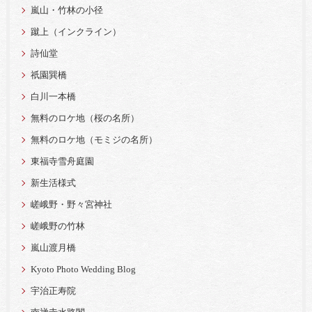
嵐山・竹林の小径
蹴上（インクライン）
詩仙堂
祇園巽橋
白川一本橋
無料のロケ地（桜の名所）
無料のロケ地（モミジの名所）
東福寺雪舟庭園
新生活様式
嵯峨野・野々宮神社
嵯峨野の竹林
嵐山渡月橋
Kyoto Photo Wedding Blog
宇治正寿院