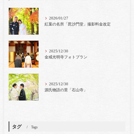
2026/01/27
紅葉の名所「毘沙門堂」撮影料金改定
2025/12/30
金戒光明寺フォトプラン
2025/12/30
源氏物語の里「石山寺」
タグ
Tags