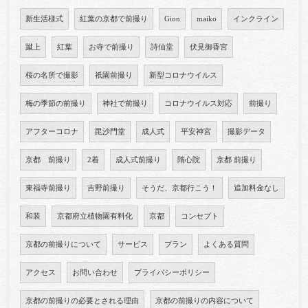
新生活様式
紅葉の京都で前撮り
Gion
maiko
インクライン
蹴上
紅葉
お寺で前撮り
詩仙堂
伏見御香宮
桜の名所で撮影
祇園前撮り
新型コロナウイルス
梅の季節の前撮り
神社で前撮り
コロナウイルス対応
前撮り
アフターコロナ
毘沙門堂
成人式
平安神宮
撮影データ
京都 前撮り
2着
成人式前撮り
隋心院
京都 前撮り
東福寺前撮り
吉野前撮り
そうだ、京都行こう！
追加料金なし
和装
京都府立植物園有料化
京都
コンセプト
京都の前撮りについて
サービス
プラン
よくある質問
アクセス
お問い合わせ
プライバシーポリシー
京都の前撮りの必要とされる理由
京都の前撮りの内容について