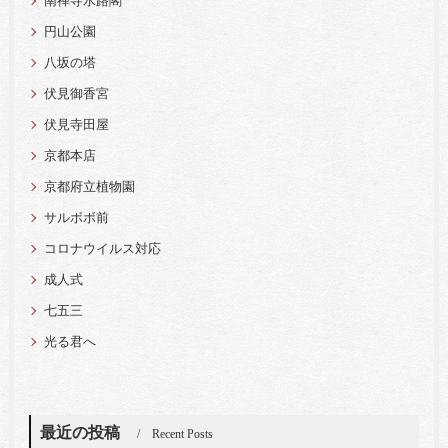
南禅寺水路閣
円山公園
八坂の塔
伏見御香宮
伏見寺田屋
京都本店
京都府立植物園
サルボボ前
コロナウイルス対応
成人式
七五三
光る君へ
最近の投稿
Recent Posts