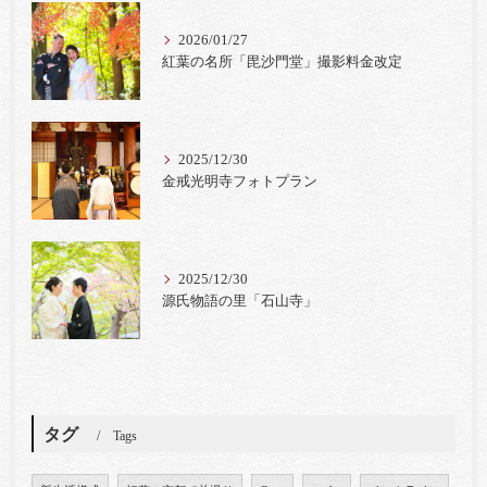
2026/01/27
紅葉の名所「毘沙門堂」撮影料金改定
2025/12/30
金戒光明寺フォトプラン
2025/12/30
源氏物語の里「石山寺」
タグ
Tags