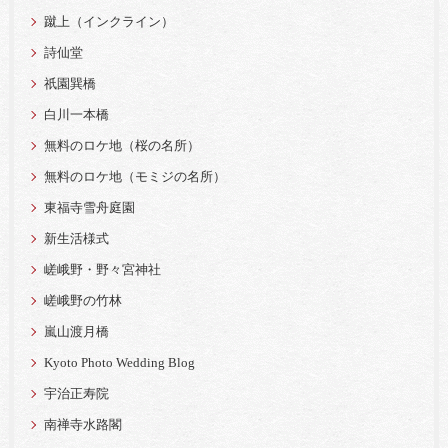
蹴上（インクライン）
詩仙堂
祇園巽橋
白川一本橋
無料のロケ地（桜の名所）
無料のロケ地（モミジの名所）
東福寺雪舟庭園
新生活様式
嵯峨野・野々宮神社
嵯峨野の竹林
嵐山渡月橋
Kyoto Photo Wedding Blog
宇治正寿院
南禅寺水路閣