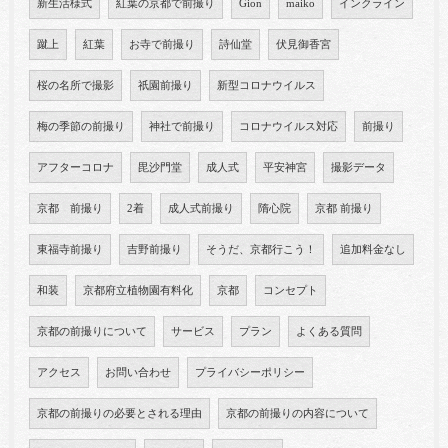
新生活様式
紅葉の京都で前撮り
Gion
maiko
インクライン
蹴上
紅葉
お寺で前撮り
詩仙堂
伏見御香宮
桜の名所で撮影
祇園前撮り
新型コロナウイルス
梅の季節の前撮り
神社で前撮り
コロナウイルス対応
前撮り
アフターコロナ
毘沙門堂
成人式
平安神宮
撮影データ
京都 前撮り
2着
成人式前撮り
隋心院
京都 前撮り
東福寺前撮り
吉野前撮り
そうだ、京都行こう！
追加料金なし
和装
京都府立植物園有料化
京都
コンセプト
京都の前撮りについて
サービス
プラン
よくある質問
アクセス
お問い合わせ
プライバシーポリシー
京都の前撮りの必要とされる理由
京都の前撮りの内容について