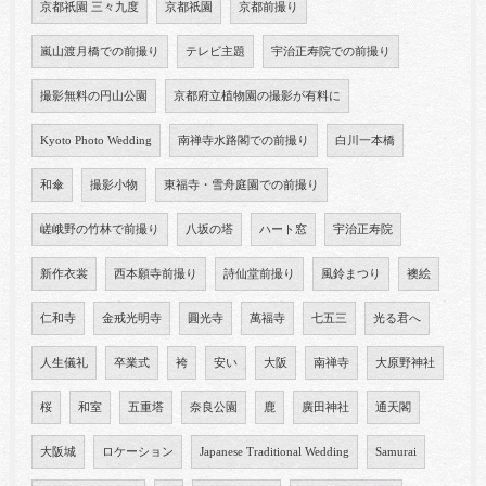
京都祇園 三々九度
京都祇園
京都前撮り
嵐山渡月橋での前撮り
テレビ主題
宇治正寿院での前撮り
撮影無料の円山公園
京都府立植物園の撮影が有料に
Kyoto Photo Wedding
南禅寺水路閣での前撮り
白川一本橋
和傘
撮影小物
東福寺・雪舟庭園での前撮り
嵯峨野の竹林で前撮り
八坂の塔
ハート窓
宇治正寿院
新作衣裳
西本願寺前撮り
詩仙堂前撮り
風鈴まつり
襖絵
仁和寺
金戒光明寺
圓光寺
萬福寺
七五三
光る君へ
人生儀礼
卒業式
袴
安い
大阪
南禅寺
大原野神社
桜
和室
五重塔
奈良公園
鹿
廣田神社
通天閣
大阪城
ロケーション
Japanese Traditional Wedding
Samurai