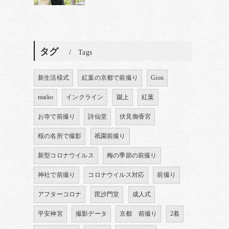
タグ
Tags
新生活様式
紅葉の京都で前撮り
Gion
maiko
インクライン
蹴上
紅葉
お寺で前撮り
詩仙堂
伏見御香宮
桜の名所で撮影
祇園前撮り
新型コロナウイルス
梅の季節の前撮り
神社で前撮り
コロナウイルス対応
前撮り
アフターコロナ
毘沙門堂
成人式
平安神宮
撮影データ
京都 前撮り
2着