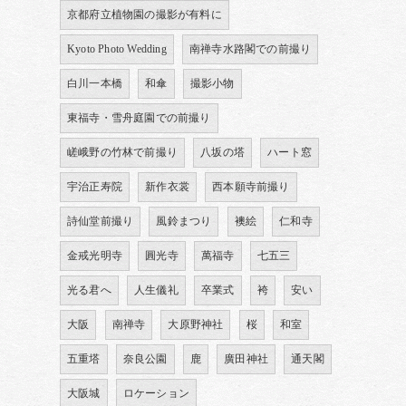
京都府立植物園の撮影が有料に
Kyoto Photo Wedding
南禅寺水路閣での前撮り
白川一本橋
和傘
撮影小物
東福寺・雪舟庭園での前撮り
嵯峨野の竹林で前撮り
八坂の塔
ハート窓
宇治正寿院
新作衣裳
西本願寺前撮り
詩仙堂前撮り
風鈴まつり
襖絵
仁和寺
金戒光明寺
圓光寺
萬福寺
七五三
光る君へ
人生儀礼
卒業式
袴
安い
大阪
南禅寺
大原野神社
桜
和室
五重塔
奈良公園
鹿
廣田神社
通天閣
大阪城
ロケーション