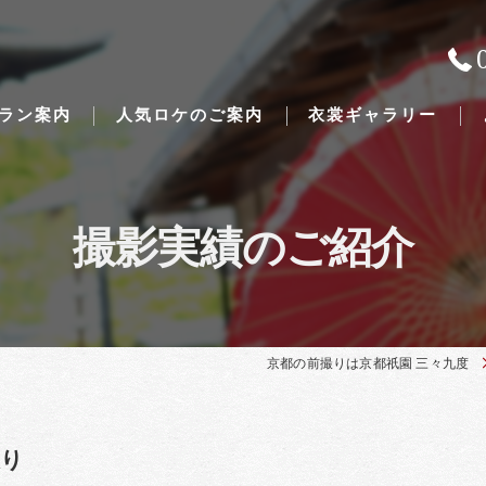
ラン案内
人気ロケのご案内
衣裳ギャラリー
撮影実績のご紹介
Traditional Japanese weddings
京都の前撮りは京都祇園 三々九度
撮り