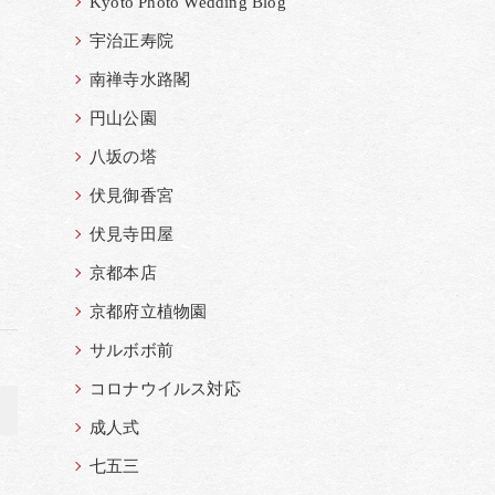
Kyoto Photo Wedding Blog
宇治正寿院
南禅寺水路閣
円山公園
八坂の塔
伏見御香宮
伏見寺田屋
京都本店
京都府立植物園
サルボボ前
コロナウイルス対応
>
成人式
七五三