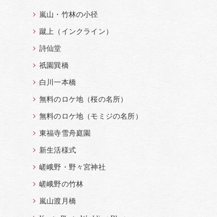
嵐山・竹林の小径
蹴上（インクライン）
詩仙堂
祇園巽橋
白川一本橋
無料のロケ地（桜の名所）
無料のロケ地（モミジの名所）
東福寺雪舟庭園
新生活様式
嵯峨野・野々宮神社
嵯峨野の竹林
嵐山渡月橋