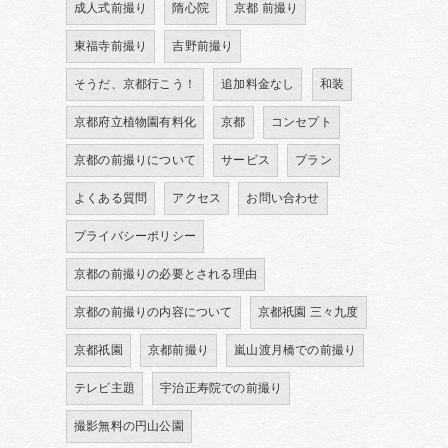
成人式前撮り
隋心院
京都 前撮り
東福寺前撮り
吉野前撮り
そうだ、京都行こう！
追加料金なし
和装
京都府立植物園有料化
京都
コンセプト
京都の前撮りについて
サービス
プラン
よくある質問
アクセス
お問い合わせ
プライバシーポリシー
京都の前撮りの必要とされる理由
京都の前撮りの内容について
京都祇園 三々九度
京都祇園
京都前撮り
嵐山渡月橋での前撮り
テレビ主題
宇治正寿院での前撮り
撮影無料の円山公園