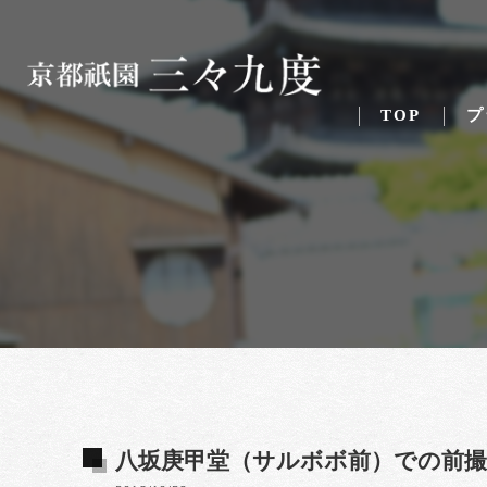
TOP
プ
八坂庚甲堂（サルボボ前）での前