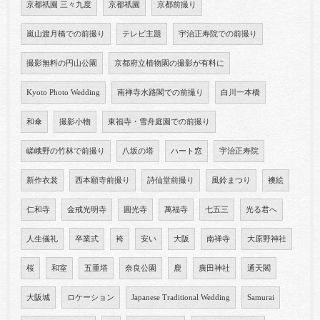
京都祇園 三々九度
京都祇園
京都前撮り
嵐山渡月橋での前撮り
テレビ主題
宇治正寿院での前撮り
撮影無料の円山公園
京都府立植物園の撮影が有料に
Kyoto Photo Wedding
南禅寺水路閣での前撮り
白川一本橋
和傘
撮影小物
東福寺・雪舟庭園での前撮り
嵯峨野の竹林で前撮り
八坂の塔
ハート窓
宇治正寿院
新作衣裳
西本願寺前撮り
詩仙堂前撮り
風鈴まつり
襖絵
仁和寺
金戒光明寺
圓光寺
萬福寺
七五三
光る君へ
人生儀礼
卒業式
袴
安い
大阪
南禅寺
大原野神社
桜
和室
五重塔
奈良公園
鹿
廣田神社
通天閣
大阪城
ロケーション
Japanese Traditional Wedding
Samurai