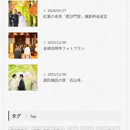
2026/01/27
紅葉の名所「毘沙門堂」撮影料金改定
2025/12/30
金戒光明寺フォトプラン
2025/12/30
源氏物語の里「石山寺」
タグ
Tags