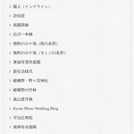
蹴上（インクライン）
詩仙堂
祇園巽橋
白川一本橋
無料のロケ地（桜の名所）
無料のロケ地（モミジの名所）
東福寺雪舟庭園
新生活様式
嵯峨野・野々宮神社
嵯峨野の竹林
嵐山渡月橋
Kyoto Photo Wedding Blog
宇治正寿院
南禅寺水路閣