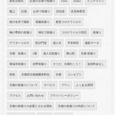
新生活様式
紅葉の京都で前撮り
Gion
maiko
インクライン
蹴上
紅葉
お寺で前撮り
詩仙堂
伏見御香宮
桜の名所で撮影
祇園前撮り
新型コロナウイルス
梅の季節の前撮り
神社で前撮り
コロナウイルス対応
前撮り
アフターコロナ
毘沙門堂
成人式
平安神宮
撮影データ
京都 前撮り
2着
成人式前撮り
隋心院
京都 前撮り
東福寺前撮り
吉野前撮り
そうだ、京都行こう！
追加料金なし
和装
京都府立植物園有料化
京都
コンセプト
京都の前撮りについて
サービス
プラン
よくある質問
アクセス
お問い合わせ
プライバシーポリシー
京都の前撮りの必要とされる理由
京都の前撮りの内容について