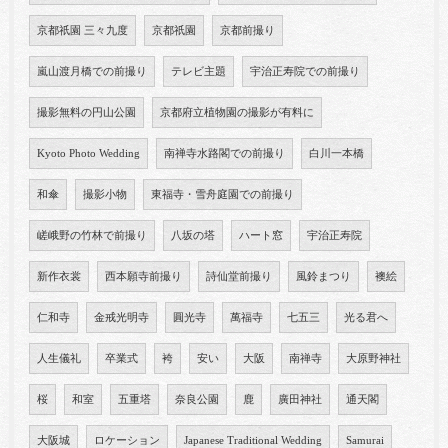
京都祇園 三々九度
京都祇園
京都前撮り
嵐山渡月橋での前撮り
テレビ主題
宇治正寿院での前撮り
撮影無料の円山公園
京都府立植物園の撮影が有料に
Kyoto Photo Wedding
南禅寺水路閣での前撮り
白川一本橋
和傘
撮影小物
東福寺・雪舟庭園での前撮り
嵯峨野の竹林で前撮り
八坂の塔
ハート窓
宇治正寿院
新作衣裳
西本願寺前撮り
詩仙堂前撮り
風鈴まつり
襖絵
仁和寺
金戒光明寺
圓光寺
萬福寺
七五三
光る君へ
人生儀礼
卒業式
袴
安い
大阪
南禅寺
大原野神社
桜
和室
五重塔
奈良公園
鹿
廣田神社
通天閣
大阪城
ロケーション
Japanese Traditional Wedding
Samurai