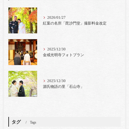
2026/01/27
紅葉の名所「毘沙門堂」撮影料金改定
2025/12/30
金戒光明寺フォトプラン
2025/12/30
源氏物語の里「石山寺」
タグ
Tags