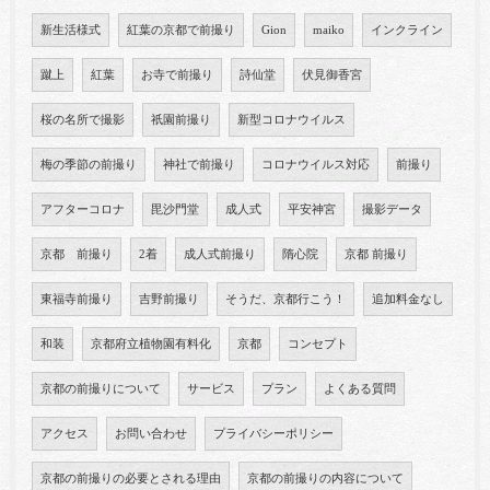
新生活様式
紅葉の京都で前撮り
Gion
maiko
インクライン
蹴上
紅葉
お寺で前撮り
詩仙堂
伏見御香宮
桜の名所で撮影
祇園前撮り
新型コロナウイルス
梅の季節の前撮り
神社で前撮り
コロナウイルス対応
前撮り
アフターコロナ
毘沙門堂
成人式
平安神宮
撮影データ
京都 前撮り
2着
成人式前撮り
隋心院
京都 前撮り
東福寺前撮り
吉野前撮り
そうだ、京都行こう！
追加料金なし
和装
京都府立植物園有料化
京都
コンセプト
京都の前撮りについて
サービス
プラン
よくある質問
アクセス
お問い合わせ
プライバシーポリシー
京都の前撮りの必要とされる理由
京都の前撮りの内容について