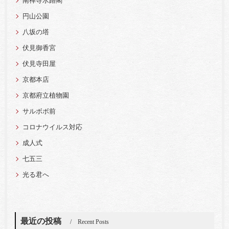
南禅寺水路閣
円山公園
八坂の塔
伏見御香宮
伏見寺田屋
京都本店
京都府立植物園
サルボボ前
コロナウイルス対応
成人式
七五三
光る君へ
最近の投稿
Recent Posts