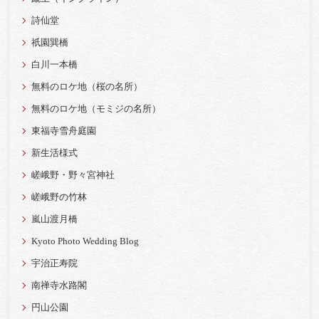
詩仙堂
祇園巽橋
白川一本橋
無料のロケ地（桜の名所）
無料のロケ地（モミジの名所）
東福寺雪舟庭園
新生活様式
嵯峨野・野々宮神社
嵯峨野の竹林
嵐山渡月橋
Kyoto Photo Wedding Blog
宇治正寿院
南禅寺水路閣
円山公園