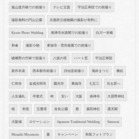
嵐山渡月橋での前撮り
テレビ主題
宇治正寿院での前撮り
撮影無料の円山公園
京都府立植物園の撮影が有料に
Kyoto Photo Wedding
南禅寺水路閣での前撮り
白川一本橋
和傘
撮影小物
東福寺・雪舟庭園での前撮り
嵯峨野の竹林で前撮り
八坂の塔
ハート窓
宇治正寿院
新作衣裳
西本願寺前撮り
詩仙堂前撮り
風鈴まつり
襖絵
仁和寺
金戒光明寺
圓光寺
萬福寺
七五三
光る君へ
人生儀礼
卒業式
袴
安い
大阪
南禅寺
大原野神社
桜
和室
五重塔
奈良公園
鹿
廣田神社
通天閣
大阪城
ロケーション
Japanese Traditional Wedding
Samurai
Musashi Miyamoto
夏
キャンペーン
和装フォトプラン