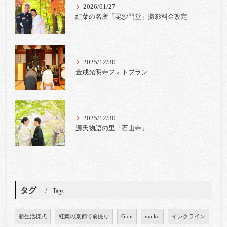
2026/01/27
紅葉の名所「毘沙門堂」撮影料金改定
2025/12/30
金戒光明寺フォトプラン
2025/12/30
源氏物語の里「石山寺」
タグ
Tags
新生活様式
紅葉の京都で前撮り
Gion
maiko
インクライン