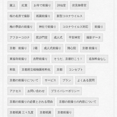
蹴上
紅葉
お寺で前撮り
詩仙堂
伏見御香宮
桜の名所で撮影
祇園前撮り
新型コロナウイルス
梅の季節の前撮り
神社で前撮り
コロナウイルス対応
前撮り
アフターコロナ
毘沙門堂
成人式
平安神宮
撮影データ
京都 前撮り
2着
成人式前撮り
隋心院
京都 前撮り
東福寺前撮り
吉野前撮り
そうだ、京都行こう！
追加料金なし
和装
京都府立植物園有料化
京都
コンセプト
京都の前撮りについて
サービス
プラン
よくある質問
アクセス
お問い合わせ
プライバシーポリシー
京都の前撮りの必要とされる理由
京都の前撮りの内容について
京都祇園 三々九度
京都祇園
京都前撮り