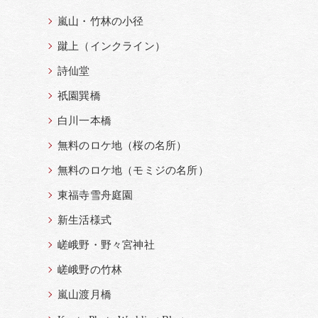
嵐山・竹林の小径
蹴上（インクライン）
詩仙堂
祇園巽橋
白川一本橋
無料のロケ地（桜の名所）
無料のロケ地（モミジの名所）
東福寺雪舟庭園
新生活様式
嵯峨野・野々宮神社
嵯峨野の竹林
嵐山渡月橋