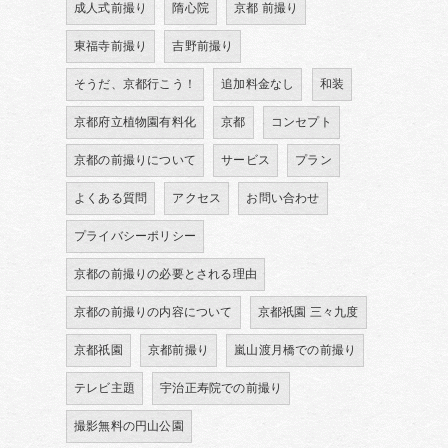
成人式前撮り
隋心院
京都 前撮り
東福寺前撮り
吉野前撮り
そうだ、京都行こう！
追加料金なし
和装
京都府立植物園有料化
京都
コンセプト
京都の前撮りについて
サービス
プラン
よくある質問
アクセス
お問い合わせ
プライバシーポリシー
京都の前撮りの必要とされる理由
京都の前撮りの内容について
京都祇園 三々九度
京都祇園
京都前撮り
嵐山渡月橋での前撮り
テレビ主題
宇治正寿院での前撮り
撮影無料の円山公園