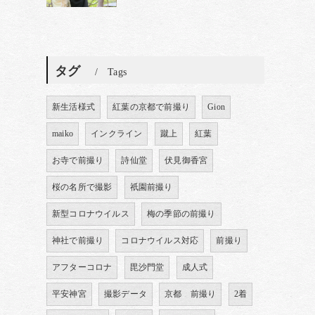
タグ
Tags
新生活様式
紅葉の京都で前撮り
Gion
maiko
インクライン
蹴上
紅葉
お寺で前撮り
詩仙堂
伏見御香宮
桜の名所で撮影
祇園前撮り
新型コロナウイルス
梅の季節の前撮り
神社で前撮り
コロナウイルス対応
前撮り
アフターコロナ
毘沙門堂
成人式
平安神宮
撮影データ
京都 前撮り
2着