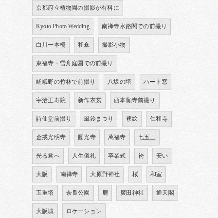
京都府立植物園の撮影が有料に
Kyoto Photo Wedding
南禅寺水路閣での前撮り
白川一本橋
和傘
撮影小物
東福寺・雪舟庭園での前撮り
嵯峨野の竹林で前撮り
八坂の塔
ハート窓
宇治正寿院
新作衣裳
西本願寺前撮り
詩仙堂前撮り
風鈴まつり
襖絵
仁和寺
金戒光明寺
圓光寺
萬福寺
七五三
光る君へ
人生儀礼
卒業式
袴
安い
大阪
南禅寺
大原野神社
桜
和室
五重塔
奈良公園
鹿
廣田神社
通天閣
大阪城
ロケーション