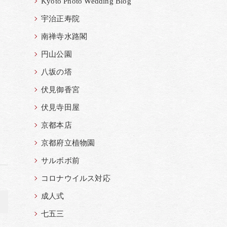
Kyoto Photo Wedding Blog
宇治正寿院
南禅寺水路閣
円山公園
八坂の塔
伏見御香宮
伏見寺田屋
京都本店
京都府立植物園
サルボボ前
コロナウイルス対応
成人式
>
七五三