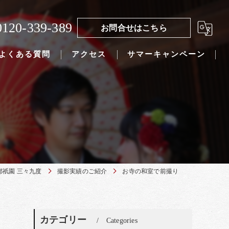
0120-339-389
お問合せはこちら
よくある質問
アクセス
サマーキャンペーン
都祇園 三々九度
撮影実績のご紹介
お寺の和室で前撮り
カテゴリー
Categories