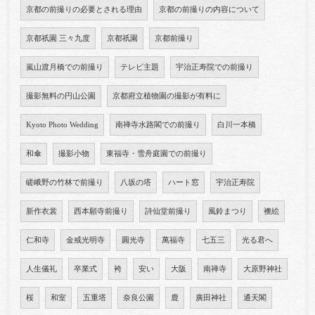
京都の前撮りの必要とされる理由
京都の前撮りの内容について
京都祇園 三々九度
京都祇園
京都前撮り
嵐山渡月橋での前撮り
テレビ主題
宇治正寿院での前撮り
撮影無料の円山公園
京都府立植物園の撮影が有料に
Kyoto Photo Wedding
南禅寺水路閣での前撮り
白川一本橋
和傘
撮影小物
東福寺・雪舟庭園での前撮り
嵯峨野の竹林で前撮り
八坂の塔
ハート窓
宇治正寿院
新作衣裳
西本願寺前撮り
詩仙堂前撮り
風鈴まつり
襖絵
仁和寺
金戒光明寺
圓光寺
萬福寺
七五三
光る君へ
人生儀礼
卒業式
袴
安い
大阪
南禅寺
大原野神社
桜
和室
五重塔
奈良公園
鹿
廣田神社
通天閣