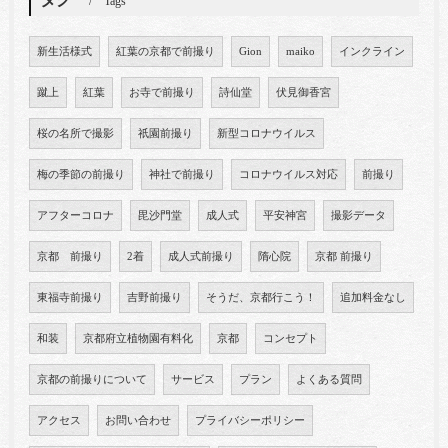
Tags
新生活様式
紅葉の京都で前撮り
Gion
maiko
インクライン
蹴上
紅葉
お寺で前撮り
詩仙堂
伏見御香宮
桜の名所で撮影
祇園前撮り
新型コロナウイルス
梅の季節の前撮り
神社で前撮り
コロナウイルス対応
前撮り
アフターコロナ
毘沙門堂
成人式
平安神宮
撮影データ
京都 前撮り
2着
成人式前撮り
隋心院
京都 前撮り
東福寺前撮り
吉野前撮り
そうだ、京都行こう！
追加料金なし
和装
京都府立植物園有料化
京都
コンセプト
京都の前撮りについて
サービス
プラン
よくある質問
アクセス
お問い合わせ
プライバシーポリシー