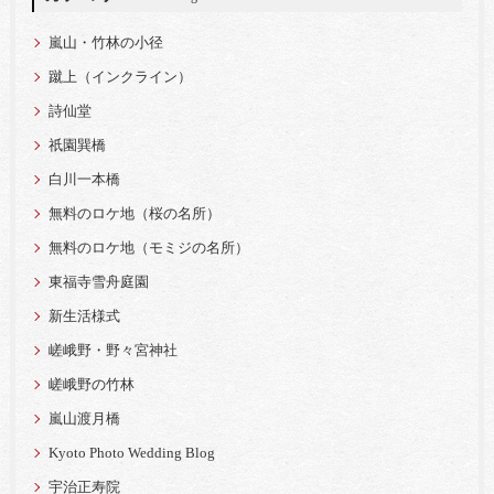
嵐山・竹林の小径
蹴上（インクライン）
詩仙堂
祇園巽橋
白川一本橋
無料のロケ地（桜の名所）
無料のロケ地（モミジの名所）
東福寺雪舟庭園
新生活様式
嵯峨野・野々宮神社
嵯峨野の竹林
嵐山渡月橋
Kyoto Photo Wedding Blog
宇治正寿院