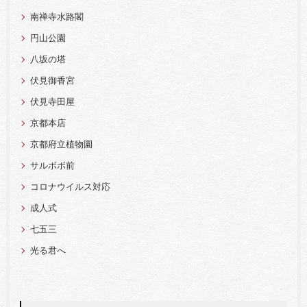
南禅寺水路閣
円山公園
八坂の塔
伏見御香宮
伏見寺田屋
京都本店
京都府立植物園
サルボボ前
コロナウイルス対応
成人式
七五三
光る君へ