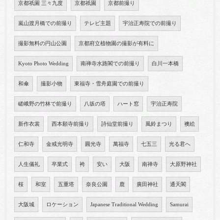
京都祇園 三々九度
京都祇園
京都前撮り
嵐山渡月橋での前撮り
テレビ主題
宇治正寿院での前撮り
撮影無料の円山公園
京都府立植物園の撮影が有料に
Kyoto Photo Wedding
南禅寺水路閣での前撮り
白川一本橋
和傘
撮影小物
東福寺・雪舟庭園での前撮り
嵯峨野の竹林で前撮り
八坂の塔
ハート窓
宇治正寿院
新作衣裳
西本願寺前撮り
詩仙堂前撮り
風鈴まつり
襖絵
仁和寺
金戒光明寺
圓光寺
萬福寺
七五三
光る君へ
人生儀礼
卒業式
袴
安い
大阪
南禅寺
大原野神社
桜
和室
五重塔
奈良公園
鹿
廣田神社
通天閣
大阪城
ロケーション
Japanese Traditional Wedding
Samurai