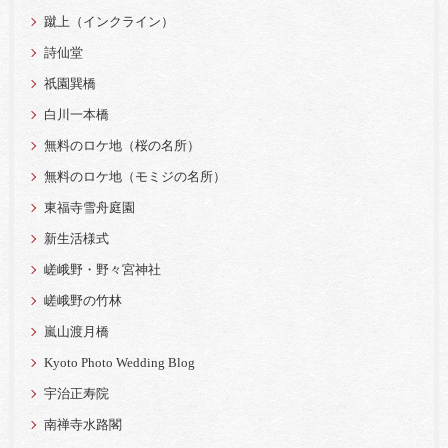
蹴上（インクライン）
詩仙堂
祇園巽橋
白川一本橋
無料のロケ地（桜の名所）
無料のロケ地（モミジの名所）
東福寺雪舟庭園
新生活様式
嵯峨野・野々宮神社
嵯峨野の竹林
嵐山渡月橋
Kyoto Photo Wedding Blog
宇治正寿院
南禅寺水路閣