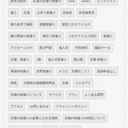
新生活様式
紅葉の京都で前撮り
Gion
maiko
インクライン
蹴上
紅葉
お寺で前撮り
詩仙堂
伏見御香宮
桜の名所で撮影
祇園前撮り
新型コロナウイルス
梅の季節の前撮り
神社で前撮り
コロナウイルス対応
前撮り
アフターコロナ
毘沙門堂
成人式
平安神宮
撮影データ
京都 前撮り
2着
成人式前撮り
隋心院
京都 前撮り
東福寺前撮り
吉野前撮り
そうだ、京都行こう！
追加料金なし
和装
京都府立植物園有料化
京都
コンセプト
京都の前撮りについて
サービス
プラン
よくある質問
アクセス
お問い合わせ
プライバシーポリシー
京都の前撮りの必要とされる理由
京都の前撮りの内容について