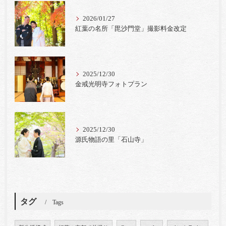
2026/01/27
紅葉の名所「毘沙門堂」撮影料金改定
2025/12/30
金戒光明寺フォトプラン
2025/12/30
源氏物語の里「石山寺」
タグ
Tags