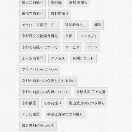
成人式前撮り
隋心院
京都 前撮り
東福寺前撮り
吉野前撮り
そうだ、京都行こう！
追加料金なし
和装
京都府立植物園有料化
京都
コンセプト
京都の前撮りについて
サービス
プラン
よくある質問
アクセス
お問い合わせ
プライバシーポリシー
京都の前撮りの必要とされる理由
京都の前撮りの内容について
京都祇園 三々九度
京都祇園
京都前撮り
嵐山渡月橋での前撮り
テレビ主題
宇治正寿院での前撮り
撮影無料の円山公園