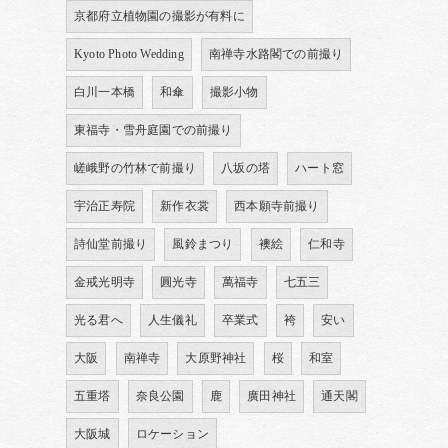
京都府立植物園の撮影が有料に
Kyoto Photo Wedding
南禅寺水路閣での前撮り
白川一本橋
和傘
撮影小物
東福寺・雪舟庭園での前撮り
嵯峨野の竹林で前撮り
八坂の塔
ハート窓
宇治正寿院
新作衣裳
西本願寺前撮り
詩仙堂前撮り
風鈴まつり
襖絵
仁和寺
金戒光明寺
圓光寺
萬福寺
七五三
光る君へ
人生儀礼
卒業式
袴
安い
大阪
南禅寺
大原野神社
桜
和室
五重塔
奈良公園
鹿
廣田神社
通天閣
大阪城
ロケーション