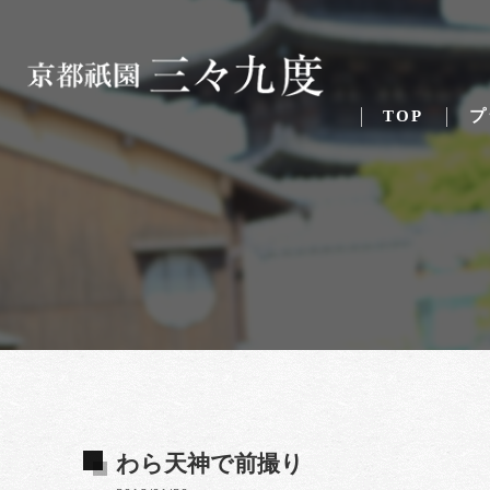
TOP
プ
わら天神で前撮り