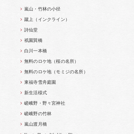
嵐山・竹林の小径
蹴上（インクライン）
詩仙堂
祇園巽橋
白川一本橋
無料のロケ地（桜の名所）
無料のロケ地（モミジの名所）
東福寺雪舟庭園
新生活様式
嵯峨野・野々宮神社
嵯峨野の竹林
嵐山渡月橋