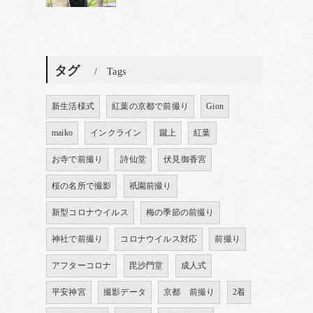
タグ
Tags
新生活様式
紅葉の京都で前撮り
Gion
maiko
インクライン
蹴上
紅葉
お寺で前撮り
詩仙堂
伏見御香宮
桜の名所で撮影
祇園前撮り
新型コロナウイルス
梅の季節の前撮り
神社で前撮り
コロナウイルス対応
前撮り
アフターコロナ
毘沙門堂
成人式
平安神宮
撮影データ
京都 前撮り
2着