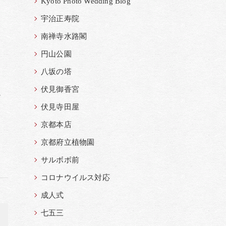
Kyoto Photo Wedding Blog
宇治正寿院
南禅寺水路閣
円山公園
八坂の塔
伏見御香宮
け
伏見寺田屋
京都本店
京都府立植物園
サルボボ前
コロナウイルス対応
成人式
七五三
>