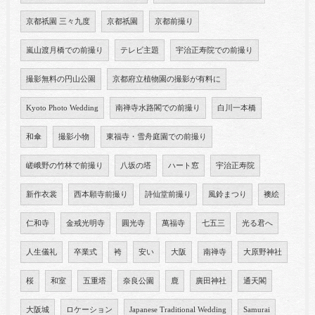
京都祇園 三々九度
京都祇園
京都前撮り
嵐山渡月橋での前撮り
テレビ主題
宇治正寿院での前撮り
撮影無料の円山公園
京都府立植物園の撮影が有料に
Kyoto Photo Wedding
南禅寺水路閣での前撮り
白川一本橋
和傘
撮影小物
東福寺・雪舟庭園での前撮り
嵯峨野の竹林で前撮り
八坂の塔
ハート窓
宇治正寿院
新作衣裳
西本願寺前撮り
詩仙堂前撮り
風鈴まつり
襖絵
仁和寺
金戒光明寺
圓光寺
萬福寺
七五三
光る君へ
人生儀礼
卒業式
袴
安い
大阪
南禅寺
大原野神社
桜
和室
五重塔
奈良公園
鹿
廣田神社
通天閣
大阪城
ロケーション
Japanese Traditional Wedding
Samurai