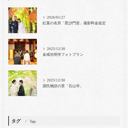
2026/01/27
紅葉の名所「毘沙門堂」撮影料金改定
2025/12/30
金戒光明寺フォトプラン
2025/12/30
源氏物語の里「石山寺」
タグ
Tags