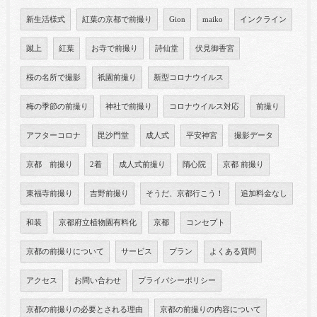
新生活様式
紅葉の京都で前撮り
Gion
maiko
インクライン
蹴上
紅葉
お寺で前撮り
詩仙堂
伏見御香宮
桜の名所で撮影
祇園前撮り
新型コロナウイルス
梅の季節の前撮り
神社で前撮り
コロナウイルス対応
前撮り
アフターコロナ
毘沙門堂
成人式
平安神宮
撮影データ
京都 前撮り
2着
成人式前撮り
隋心院
京都 前撮り
東福寺前撮り
吉野前撮り
そうだ、京都行こう！
追加料金なし
和装
京都府立植物園有料化
京都
コンセプト
京都の前撮りについて
サービス
プラン
よくある質問
アクセス
お問い合わせ
プライバシーポリシー
京都の前撮りの必要とされる理由
京都の前撮りの内容について