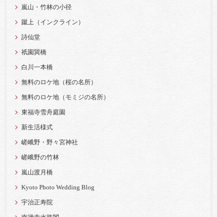
嵐山・竹林の小径
蹴上（インクライン）
詩仙堂
祇園巽橋
白川一本橋
無料のロケ地（桜の名所）
無料のロケ地（モミジの名所）
東福寺雪舟庭園
新生活様式
嵯峨野・野々宮神社
嵯峨野の竹林
嵐山渡月橋
Kyoto Photo Wedding Blog
宇治正寿院