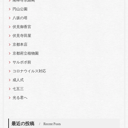
南禅寺水路閣
円山公園
八坂の塔
伏見御香宮
伏見寺田屋
京都本店
京都府立植物園
サルボボ前
コロナウイルス対応
成人式
七五三
光る君へ
最近の投稿
Recent Posts