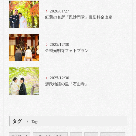
2026/01/27
紅葉の名所「毘沙門堂」撮影料金改定
2025/12/30
金戒光明寺フォトプラン
2025/12/30
源氏物語の里「石山寺」
タグ
Tags