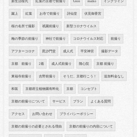
新生活様式
紅葉の京都で前撮り
Gion
maiko
インクライン
蹴上
紅葉
お寺で前撮り
詩仙堂
伏見御香宮
桜の名所で撮影
祇園前撮り
新型コロナウイルス
梅の季節の前撮り
神社で前撮り
コロナウイルス対応
前撮り
アフターコロナ
毘沙門堂
成人式
平安神宮
撮影データ
京都 前撮り
2着
成人式前撮り
隋心院
京都 前撮り
東福寺前撮り
吉野前撮り
そうだ、京都行こう！
追加料金なし
和装
京都府立植物園有料化
京都
コンセプト
京都の前撮りについて
サービス
プラン
よくある質問
アクセス
お問い合わせ
プライバシーポリシー
京都の前撮りの必要とされる理由
京都の前撮りの内容について