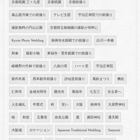
京都祇園 三々九度
京都祇園
京都前撮り
嵐山渡月橋での前撮り
テレビ主題
宇治正寿院での前撮り
撮影無料の円山公園
京都府立植物園の撮影が有料に
Kyoto Photo Wedding
南禅寺水路閣での前撮り
白川一本橋
和傘
撮影小物
東福寺・雪舟庭園での前撮り
嵯峨野の竹林で前撮り
八坂の塔
ハート窓
宇治正寿院
新作衣裳
西本願寺前撮り
詩仙堂前撮り
風鈴まつり
襖絵
仁和寺
金戒光明寺
圓光寺
萬福寺
七五三
光る君へ
人生儀礼
卒業式
袴
安い
大阪
南禅寺
大原野神社
桜
和室
五重塔
奈良公園
鹿
廣田神社
通天閣
大阪城
ロケーション
Japanese Traditional Wedding
Samurai