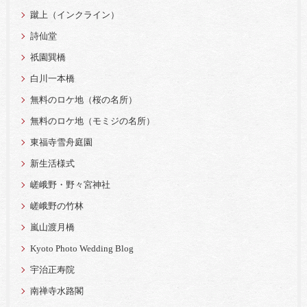
蹴上（インクライン）
詩仙堂
祇園巽橋
白川一本橋
無料のロケ地（桜の名所）
無料のロケ地（モミジの名所）
東福寺雪舟庭園
新生活様式
嵯峨野・野々宮神社
嵯峨野の竹林
嵐山渡月橋
Kyoto Photo Wedding Blog
宇治正寿院
南禅寺水路閣