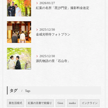
2026/01/27
紅葉の名所「毘沙門堂」撮影料金改定
2025/12/30
金戒光明寺フォトプラン
2025/12/30
源氏物語の里「石山寺」
タグ
Tags
新生活様式
紅葉の京都で前撮り
Gion
maiko
インクライン