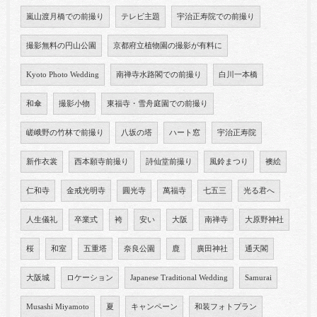
嵐山渡月橋での前撮り
テレビ主題
宇治正寿院での前撮り
撮影無料の円山公園
京都府立植物園の撮影が有料に
Kyoto Photo Wedding
南禅寺水路閣での前撮り
白川一本橋
和傘
撮影小物
東福寺・雪舟庭園での前撮り
嵯峨野の竹林で前撮り
八坂の塔
ハート窓
宇治正寿院
新作衣裳
西本願寺前撮り
詩仙堂前撮り
風鈴まつり
襖絵
仁和寺
金戒光明寺
圓光寺
萬福寺
七五三
光る君へ
人生儀礼
卒業式
袴
安い
大阪
南禅寺
大原野神社
桜
和室
五重塔
奈良公園
鹿
廣田神社
通天閣
大阪城
ロケーション
Japanese Traditional Wedding
Samurai
Musashi Miyamoto
夏
キャンペーン
和装フォトプラン