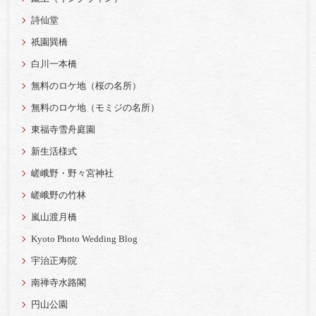
詩仙堂
祇園巽橋
白川一本橋
無料のロケ地（桜の名所）
無料のロケ地（モミジの名所）
東福寺雪舟庭園
新生活様式
嵯峨野・野々宮神社
嵯峨野の竹林
嵐山渡月橋
Kyoto Photo Wedding Blog
宇治正寿院
南禅寺水路閣
円山公園