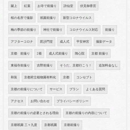
蹴上
紅葉
お寺で前撮り
詩仙堂
伏見御香宮
桜の名所で撮影
祇園前撮り
新型コロナウイルス
梅の季節の前撮り
神社で前撮り
コロナウイルス対応
前撮り
アフターコロナ
毘沙門堂
成人式
平安神宮
撮影データ
京都 前撮り
2着
成人式前撮り
隋心院
京都 前撮り
東福寺前撮り
吉野前撮り
そうだ、京都行こう！
追加料金なし
和装
京都府立植物園有料化
京都
コンセプト
京都の前撮りについて
サービス
プラン
よくある質問
アクセス
お問い合わせ
プライバシーポリシー
京都の前撮りの必要とされる理由
京都の前撮りの内容について
京都祇園 三々九度
京都祇園
京都前撮り