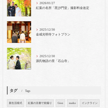
2026/01/27
紅葉の名所「毘沙門堂」撮影料金改定
2025/12/30
金戒光明寺フォトプラン
2025/12/30
源氏物語の里「石山寺」
タグ
Tags
新生活様式
紅葉の京都で前撮り
Gion
maiko
インクライン