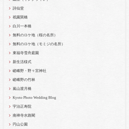
詩仙堂
祇園巽橋
白川一本橋
無料のロケ地（桜の名所）
無料のロケ地（モミジの名所）
東福寺雪舟庭園
新生活様式
嵯峨野・野々宮神社
嵯峨野の竹林
嵐山渡月橋
Kyoto Photo Wedding Blog
宇治正寿院
南禅寺水路閣
円山公園