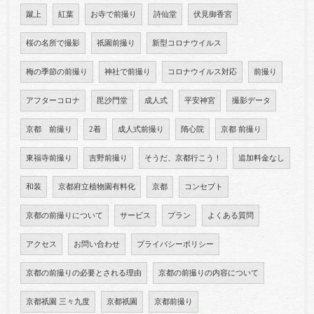
蹴上
紅葉
お寺で前撮り
詩仙堂
伏見御香宮
桜の名所で撮影
祇園前撮り
新型コロナウイルス
梅の季節の前撮り
神社で前撮り
コロナウイルス対応
前撮り
アフターコロナ
毘沙門堂
成人式
平安神宮
撮影データ
京都 前撮り
2着
成人式前撮り
隋心院
京都 前撮り
東福寺前撮り
吉野前撮り
そうだ、京都行こう！
追加料金なし
和装
京都府立植物園有料化
京都
コンセプト
京都の前撮りについて
サービス
プラン
よくある質問
アクセス
お問い合わせ
プライバシーポリシー
京都の前撮りの必要とされる理由
京都の前撮りの内容について
京都祇園 三々九度
京都祇園
京都前撮り