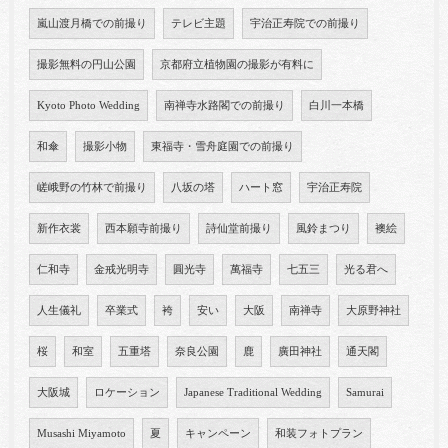
嵐山渡月橋での前撮り
テレビ主題
宇治正寿院での前撮り
撮影無料の円山公園
京都府立植物園の撮影が有料に
Kyoto Photo Wedding
南禅寺水路閣での前撮り
白川一本橋
和傘
撮影小物
東福寺・雪舟庭園での前撮り
嵯峨野の竹林で前撮り
八坂の塔
ハート窓
宇治正寿院
新作衣裳
西本願寺前撮り
詩仙堂前撮り
風鈴まつり
襖絵
仁和寺
金戒光明寺
圓光寺
萬福寺
七五三
光る君へ
人生儀礼
卒業式
袴
安い
大阪
南禅寺
大原野神社
桜
和室
五重塔
奈良公園
鹿
廣田神社
通天閣
大阪城
ロケーション
Japanese Traditional Wedding
Samurai
Musashi Miyamoto
夏
キャンペーン
和装フォトプラン