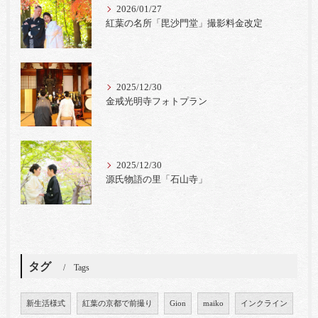
2026/01/27
紅葉の名所「毘沙門堂」撮影料金改定
2025/12/30
金戒光明寺フォトプラン
2025/12/30
源氏物語の里「石山寺」
タグ
Tags
新生活様式
紅葉の京都で前撮り
Gion
maiko
インクライン