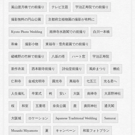
嵐山渡月橋での前撮り
テレビ主題
宇治正寿院での前撮り
撮影無料の円山公園
京都府立植物園の撮影が有料に
Kyoto Photo Wedding
南禅寺水路閣での前撮り
白川一本橋
和傘
撮影小物
東福寺・雪舟庭園での前撮り
嵯峨野の竹林で前撮り
八坂の塔
ハート窓
宇治正寿院
新作衣裳
西本願寺前撮り
詩仙堂前撮り
風鈴まつり
襖絵
仁和寺
金戒光明寺
圓光寺
萬福寺
七五三
光る君へ
人生儀礼
卒業式
袴
安い
大阪
南禅寺
大原野神社
桜
和室
五重塔
奈良公園
鹿
廣田神社
通天閣
大阪城
ロケーション
Japanese Traditional Wedding
Samurai
Musashi Miyamoto
夏
キャンペーン
和装フォトプラン