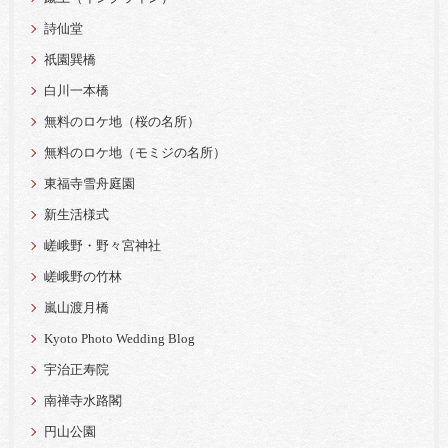
詩仙堂
祇園巽橋
白川一本橋
無料のロケ地（桜の名所）
無料のロケ地（モミジの名所）
東福寺雪舟庭園
新生活様式
嵯峨野・野々宮神社
嵯峨野の竹林
嵐山渡月橋
Kyoto Photo Wedding Blog
宇治正寿院
南禅寺水路閣
円山公園