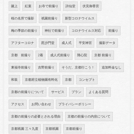
蹴上
紅葉
お寺で前撮り
詩仙堂
伏見御香宮
桜の名所で撮影
祇園前撮り
新型コロナウイルス
梅の季節の前撮り
神社で前撮り
コロナウイルス対応
前撮り
アフターコロナ
毘沙門堂
成人式
平安神宮
撮影データ
京都 前撮り
2着
成人式前撮り
隋心院
京都 前撮り
東福寺前撮り
吉野前撮り
そうだ、京都行こう！
追加料金なし
和装
京都府立植物園有料化
京都
コンセプト
京都の前撮りについて
サービス
プラン
よくある質問
アクセス
お問い合わせ
プライバシーポリシー
京都の前撮りの必要とされる理由
京都の前撮りの内容について
京都祇園 三々九度
京都祇園
京都前撮り