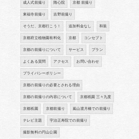
成人式前撮り
隋心院
京都 前撮り
東福寺前撮り
吉野前撮り
そうだ、京都行こう！
追加料金なし
和装
京都府立植物園有料化
京都
コンセプト
京都の前撮りについて
サービス
プラン
よくある質問
アクセス
お問い合わせ
プライバシーポリシー
京都の前撮りの必要とされる理由
京都の前撮りの内容について
京都祇園 三々九度
京都祇園
京都前撮り
嵐山渡月橋での前撮り
テレビ主題
宇治正寿院での前撮り
撮影無料の円山公園