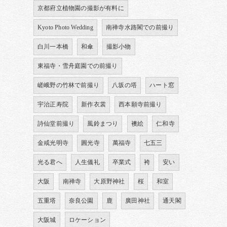
京都府立植物園の撮影が有料に
Kyoto Photo Wedding
南禅寺水路閣での前撮り
白川一本橋
和傘
撮影小物
東福寺・雪舟庭園での前撮り
嵯峨野の竹林で前撮り
八坂の塔
ハート窓
宇治正寿院
新作衣裳
西本願寺前撮り
詩仙堂前撮り
風鈴まつり
襖絵
仁和寺
金戒光明寺
圓光寺
萬福寺
七五三
光る君へ
人生儀礼
卒業式
袴
安い
大阪
南禅寺
大原野神社
桜
和室
五重塔
奈良公園
鹿
廣田神社
通天閣
大阪城
ロケーション