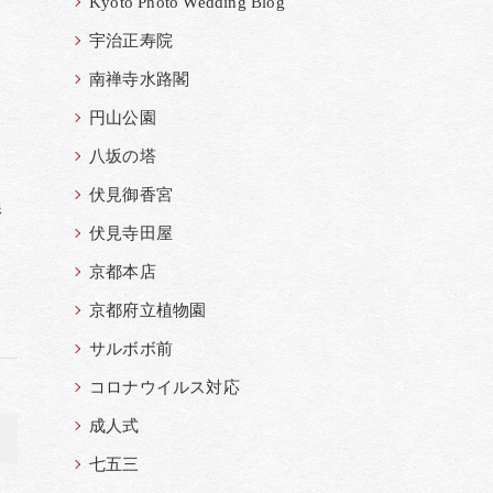
Kyoto Photo Wedding Blog
宇治正寿院
南禅寺水路閣
円山公園
八坂の塔
伏見御香宮
影
伏見寺田屋
京都本店
京都府立植物園
サルボボ前
コロナウイルス対応
成人式
>
七五三