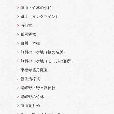
嵐山・竹林の小径
蹴上（インクライン）
詩仙堂
祇園巽橋
白川一本橋
無料のロケ地（桜の名所）
無料のロケ地（モミジの名所）
東福寺雪舟庭園
新生活様式
嵯峨野・野々宮神社
嵯峨野の竹林
嵐山渡月橋