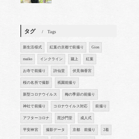
タグ
Tags
新生活様式
紅葉の京都で前撮り
Gion
maiko
インクライン
蹴上
紅葉
お寺で前撮り
詩仙堂
伏見御香宮
桜の名所で撮影
祇園前撮り
新型コロナウイルス
梅の季節の前撮り
神社で前撮り
コロナウイルス対応
前撮り
アフターコロナ
毘沙門堂
成人式
平安神宮
撮影データ
京都 前撮り
2着