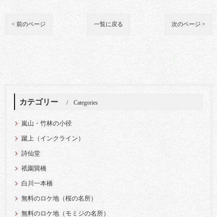
< 前のページ
一覧に戻る
次のページ >
カテゴリー
Categories
嵐山・竹林の小径
蹴上（インクライン）
詩仙堂
祇園巽橋
白川一本橋
無料のロケ地（桜の名所）
無料のロケ地（モミジの名所）