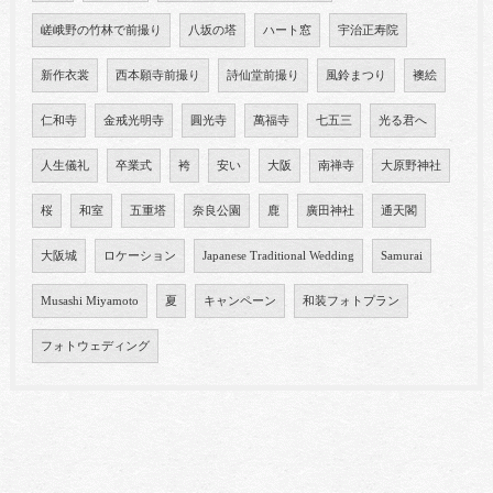
嵯峨野の竹林で前撮り
八坂の塔
ハート窓
宇治正寿院
新作衣裳
西本願寺前撮り
詩仙堂前撮り
風鈴まつり
襖絵
仁和寺
金戒光明寺
圓光寺
萬福寺
七五三
光る君へ
人生儀礼
卒業式
袴
安い
大阪
南禅寺
大原野神社
桜
和室
五重塔
奈良公園
鹿
廣田神社
通天閣
大阪城
ロケーション
Japanese Traditional Wedding
Samurai
Musashi Miyamoto
夏
キャンペーン
和装フォトプラン
フォトウェディング