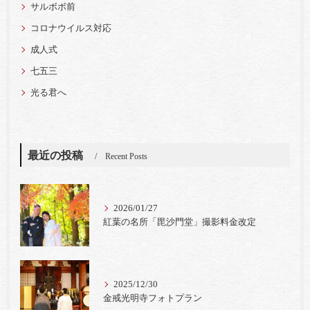
サルボボ前
コロナウイルス対応
成人式
七五三
光る君へ
最近の投稿
Recent Posts
2026/01/27
紅葉の名所「毘沙門堂」撮影料金改定
2025/12/30
金戒光明寺フォトプラン