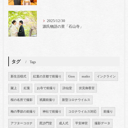
2025/12/30
源氏物語の里「石山寺」
タグ
Tags
新生活様式
紅葉の京都で前撮り
Gion
maiko
インクライン
蹴上
紅葉
お寺で前撮り
詩仙堂
伏見御香宮
桜の名所で撮影
祇園前撮り
新型コロナウイルス
梅の季節の前撮り
神社で前撮り
コロナウイルス対応
前撮り
アフターコロナ
毘沙門堂
成人式
平安神宮
撮影データ