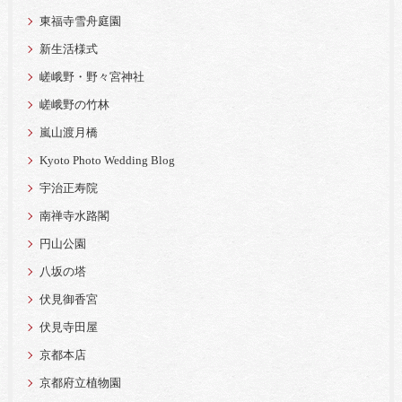
東福寺雪舟庭園
新生活様式
嵯峨野・野々宮神社
嵯峨野の竹林
嵐山渡月橋
Kyoto Photo Wedding Blog
宇治正寿院
南禅寺水路閣
円山公園
八坂の塔
伏見御香宮
伏見寺田屋
京都本店
京都府立植物園