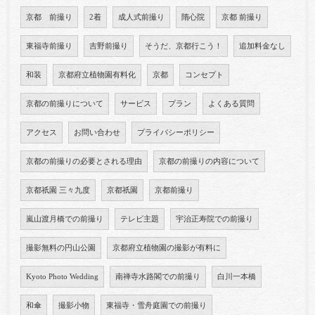
京都 前撮り
2着
成人式前撮り
隋心院
京都 前撮り
東福寺前撮り
吉野前撮り
そうだ、京都行こう！
追加料金なし
和装
京都府立植物園有料化
京都
コンセプト
京都の前撮りについて
サービス
プラン
よくある質問
アクセス
お問い合わせ
プライバシーポリシー
京都の前撮りの必要とされる理由
京都の前撮りの内容について
京都祇園 三々九度
京都祇園
京都前撮り
嵐山渡月橋での前撮り
テレビ主題
宇治正寿院での前撮り
撮影無料の円山公園
京都府立植物園の撮影が有料に
Kyoto Photo Wedding
南禅寺水路閣での前撮り
白川一本橋
和傘
撮影小物
東福寺・雪舟庭園での前撮り