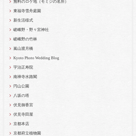
無料のロケ地（モミジの名所）
東福寺雪舟庭園
新生活様式
嵯峨野・野々宮神社
嵯峨野の竹林
嵐山渡月橋
Kyoto Photo Wedding Blog
宇治正寿院
南禅寺水路閣
円山公園
八坂の塔
伏見御香宮
伏見寺田屋
京都本店
京都府立植物園