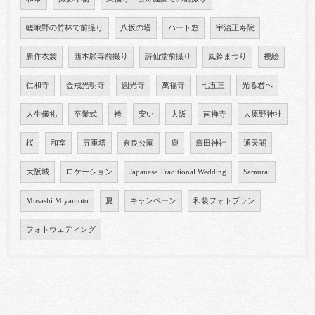
嵯峨野の竹林で前撮り
八坂の塔
ハート窓
宇治正寿院
新作衣裳
西本願寺前撮り
詩仙堂前撮り
風鈴まつり
襖絵
仁和寺
金戒光明寺
圓光寺
萬福寺
七五三
光る君へ
人生儀礼
卒業式
袴
安い
大阪
南禅寺
大原野神社
桜
和室
五重塔
奈良公園
鹿
廣田神社
通天閣
大阪城
ロケーション
Japanese Traditional Wedding
Samurai
Musashi Miyamoto
夏
キャンペーン
和装フォトプラン
フォトウェディング