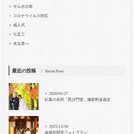
サルボボ前
コロナウイルス対応
成人式
七五三
光る君へ
最近の投稿
Recent Posts
2026/01/27
紅葉の名所「毘沙門堂」撮影料金改定
2025/12/30
金戒光明寺フォトプラン