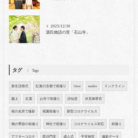
2025/12/30
源氏物語の里「石山寺」
タグ
Tags
新生活様式
紅葉の京都で前撮り
Gion
maiko
インクライン
蹴上
紅葉
お寺で前撮り
詩仙堂
伏見御香宮
桜の名所で撮影
祇園前撮り
新型コロナウイルス
梅の季節の前撮り
神社で前撮り
コロナウイルス対応
前撮り
アフターコロナ
毘沙門堂
成人式
平安神宮
撮影データ