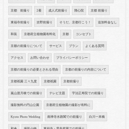
京都 前撮り
2着
成人式前撮り
隋心院
京都 前撮り
東福寺前撮り
吉野前撮り
そうだ、京都行こう！
追加料金なし
和装
京都府立植物園有料化
京都
コンセプト
京都の前撮りについて
サービス
プラン
よくある質問
アクセス
お問い合わせ
プライバシーポリシー
京都の前撮りの必要とされる理由
京都の前撮りの内容について
京都祇園 三々九度
京都祇園
京都前撮り
嵐山渡月橋での前撮り
テレビ主題
宇治正寿院での前撮り
撮影無料の円山公園
京都府立植物園の撮影が有料に
Kyoto Photo Wedding
南禅寺水路閣での前撮り
白川一本橋
和傘
撮影小物
東福寺・雪舟庭園での前撮り