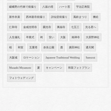
嵯峨野の竹林で前撮り
八坂の塔
ハート窓
宇治正寿院
新作衣裳
西本願寺前撮り
詩仙堂前撮り
風鈴まつり
襖絵
仁和寺
金戒光明寺
圓光寺
萬福寺
七五三
光る君へ
人生儀礼
卒業式
袴
安い
大阪
南禅寺
大原野神社
桜
和室
五重塔
奈良公園
鹿
廣田神社
通天閣
大阪城
ロケーション
Japanese Traditional Wedding
Samurai
Musashi Miyamoto
夏
キャンペーン
和装フォトプラン
フォトウェディング