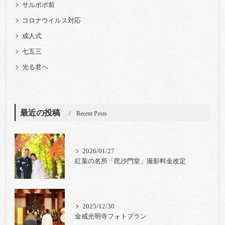
サルボボ前
コロナウイルス対応
成人式
七五三
光る君へ
最近の投稿
Recent Posts
2026/01/27
紅葉の名所「毘沙門堂」撮影料金改定
2025/12/30
金戒光明寺フォトプラン