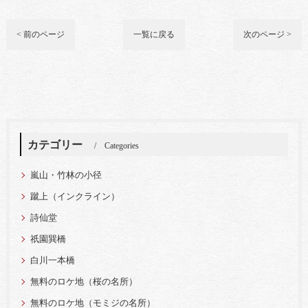
< 前のページ
一覧に戻る
次のページ >
カテゴリー
Categories
嵐山・竹林の小径
蹴上（インクライン）
詩仙堂
祇園巽橋
白川一本橋
無料のロケ地（桜の名所）
無料のロケ地（モミジの名所）