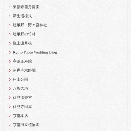
東福寺雪舟庭園
新生活様式
嵯峨野・野々宮神社
嵯峨野の竹林
嵐山渡月橋
Kyoto Photo Wedding Blog
宇治正寿院
南禅寺水路閣
円山公園
八坂の塔
伏見御香宮
伏見寺田屋
京都本店
京都府立植物園