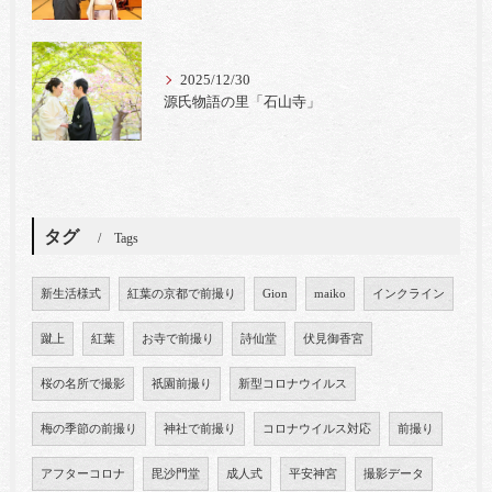
2025/12/30
源氏物語の里「石山寺」
タグ
Tags
新生活様式
紅葉の京都で前撮り
Gion
maiko
インクライン
蹴上
紅葉
お寺で前撮り
詩仙堂
伏見御香宮
桜の名所で撮影
祇園前撮り
新型コロナウイルス
梅の季節の前撮り
神社で前撮り
コロナウイルス対応
前撮り
アフターコロナ
毘沙門堂
成人式
平安神宮
撮影データ