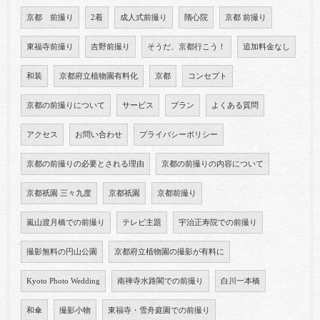
京都 前撮り
2着
成人式前撮り
隋心院
京都 前撮り
東福寺前撮り
吉野前撮り
そうだ、京都行こう！
追加料金なし
和装
京都府立植物園有料化
京都
コンセプト
京都の前撮りについて
サービス
プラン
よくある質問
アクセス
お問い合わせ
プライバシーポリシー
京都の前撮りの必要とされる理由
京都の前撮りの内容について
京都祇園 三々九度
京都祇園
京都前撮り
嵐山渡月橋での前撮り
テレビ主題
宇治正寿院での前撮り
撮影無料の円山公園
京都府立植物園の撮影が有料に
Kyoto Photo Wedding
南禅寺水路閣での前撮り
白川一本橋
和傘
撮影小物
東福寺・雪舟庭園での前撮り